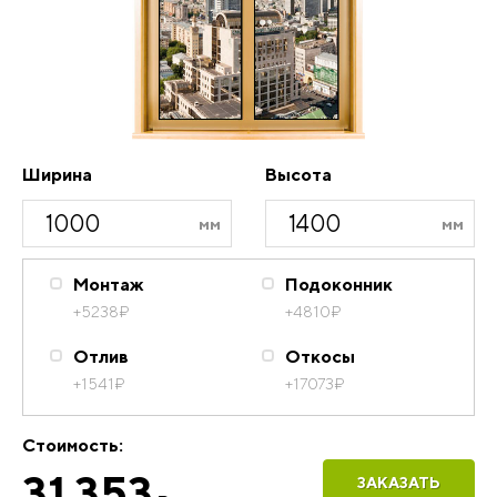
Ширина
Высота
Монтаж
Подоконник
+5238
₽
+4810
₽
Отлив
Откосы
+1541
₽
+17073
₽
Стоимость:
31 353
ЗАКАЗАТЬ