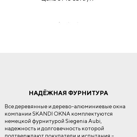
А
НАДЁЖНАЯ ФУРНИТУРА
Все деревянные и дерево-алюминиевые окна
компании SKANDI OKNA комплектуются
немецкой фурнитурой Siegenia Aubi,
надежность и долговечность которой
подтверждают покупатели и испытания –