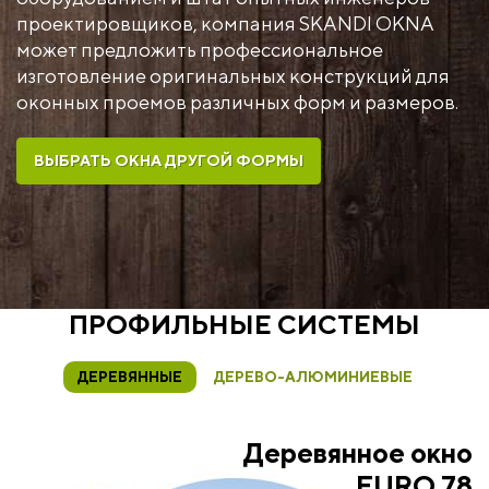
проектировщиков, компания SKANDI OKNA
может предложить профессиональное
изготовление оригинальных конструкций для
оконных проемов различных форм и размеров.
ВЫБРАТЬ ОКНА ДРУГОЙ ФОРМЫ
ПРОФИЛЬНЫЕ СИСТЕМЫ
ДЕРЕВЯННЫЕ
ДЕРЕВО-АЛЮМИНИЕВЫЕ
но
Деревянное окно
Деревянное окно
Деревянное ок
LU
ELITE 92 ALU
THERMO 80 AL
EURO 78
Гост — 36%
Гост — 36%
84%
71%