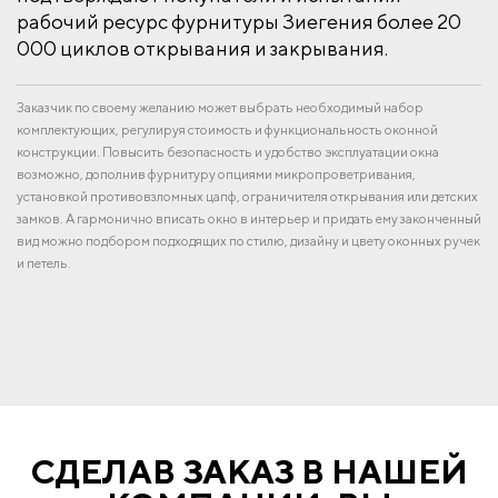
рабочий ресурс фурнитуры Зиегения более 20
000 циклов открывания и закрывания.
Заказчик по своему желанию может выбрать необходимый набор
комплектующих, регулируя стоимость и функциональность оконной
конструкции. Повысить безопасность и удобство эксплуатации окна
возможно, дополнив фурнитуру опциями микропроветривания,
установкой противовзломных цапф, ограничителя открывания или детских
замков. А гармонично вписать окно в интерьер и придать ему законченный
вид можно подбором подходящих по стилю, дизайну и цвету оконных ручек
и петель.
СДЕЛАВ ЗАКАЗ В НАШЕЙ