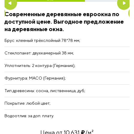
Алюминиевый защитный водоотлив на раме;
люминиевый оклад со стороны улицы.
Современные деревянные евроокна по
С
Алюминиевый оклад со стороны улицы.
доступной цене. Выгодное предложение
а
Цена от 38 613
₽
/м²
на деревянные окна.
П
Цена от 34 844
₽
/м²
у
Брус: клееный трёхслойный 78*78 мм;
Бр
Стеклопакет: двухкамерный 38 мм;
Ст
Уплотнитель: 2 контура (Германия);
Уп
Фурнитура: MACO (Германия);
Ф
Тип древесины: сосна, лиственница, дуб;
По
Покрытие: любой цвет;
Ти
Водоотлив: за доп. плату.
Во
Цена от 10 631
₽
/м²