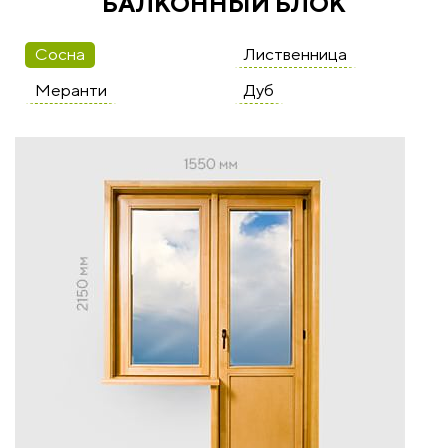
БАЛКОННЫЙ БЛОК
Сосна
Лиственница
Меранти
Дуб