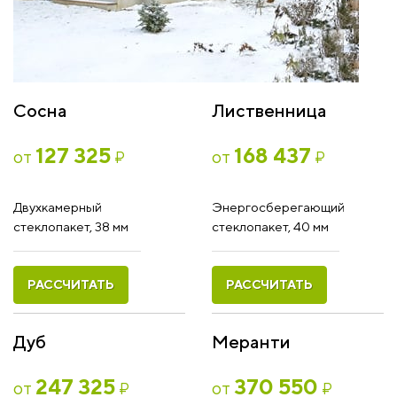
Сосна
Лиственница
127 325
168 437
от
от
₽
₽
Двухкамерный
Энергосберегающий
стеклопакет, 38 мм
стеклопакет, 40 мм
РАССЧИТАТЬ
РАССЧИТАТЬ
Дуб
Меранти
247 325
370 550
от
от
₽
₽