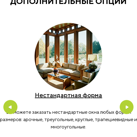
ДОПОЛНИТЕЛЬНЫЕ ОПЦИИ
Нестандартная форма
Previous
Nex
Вы можете заказать нестандартные окна любых форм и
размеров: арочные, треугольные, круглые, трапециевидные и
многоугольные.