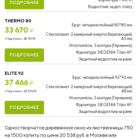
ПОДРОБНЕЕ
Водоотлив: за доп. плату.
THERMO 80
Брус: четырехслойный 80*80 мм;
33 670
₽
Стеклопакет: 2 камерный энергосберегающий,
40 мм;
«Под ключ»:
38 709
₽
Уплотнитель: 3 контура (Германия);
Фурнитура: SIEGENIA Titan AF;
ПОДРОБНЕЕ
Защитный водоотлив на раме.
ELITE 92
Брус: четырехслойный 92*92 мм;
37 466
₽
Стеклопакет: 2 камерный энергосберегающий,
48 мм;
«Под ключ»:
42 506
₽
Уплотнитель: 3 контура (Германия);
Фурнитура: SIEGENIA Titan AF;
ПОДРОБНЕЕ
Защитный водоотлив на раме.
Одностворчатое деревянное окно из лиственницы 750
на 1500 купить по цене 20 538 руб. в Москве или