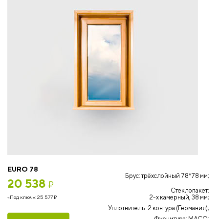
EURO 78
Брус: трёхслойный 78*78 мм;
20 538
₽
Стеклопакет:
2-х камерный, 38 мм;
«Под ключ»:
25 577
₽
Уплотнитель: 2 контура (Германия);
Фурнитура: MACO;