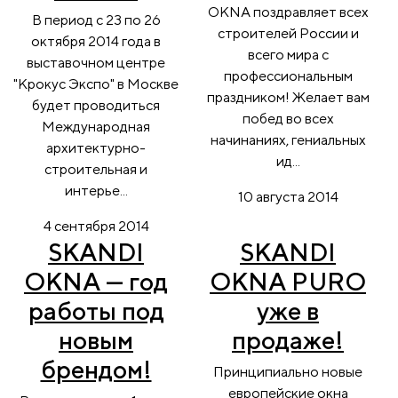
OKNA поздравляет всех
В период с 23 по 26
строителей России и
октября 2014 года в
всего мира с
выставочном центре
профессиональным
"Крокус Экспо" в Москве
праздником! Желает вам
будет проводиться
побед во всех
Международная
начинаниях, гениальных
архитектурно-
ид...
строительная и
интерье...
10 августа 2014
4 сентября 2014
SKANDI
SKANDI
OKNA — год
OKNA PURO
работы под
уже в
новым
продаже!
брендом!
Принципиально новые
европейские окна