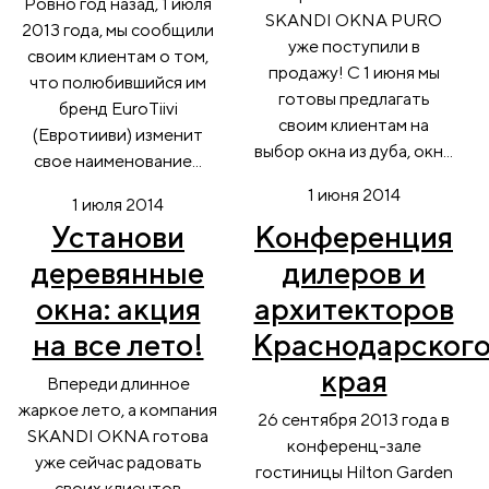
Ровно год назад, 1 июля
SKANDI OKNA PURO
2013 года, мы сообщили
уже поступили в
своим клиентам о том,
продажу! С 1 июня мы
что полюбившийся им
готовы предлагать
бренд EuroTiivi
своим клиентам на
(Евротииви) изменит
выбор окна из дуба, окн...
свое наименование...
1 июня 2014
1 июля 2014
Установи
Конференция
деревянные
дилеров и
окна: акция
архитекторов
на все лето!
Краснодарског
края
Впереди длинное
жаркое лето, а компания
26 сентября 2013 года в
SKANDI OKNA готова
конференц-зале
уже сейчас радовать
гостиницы Hilton Garden
своих клиентов