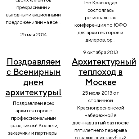
Inn Краснодар
прекрасными и
состоялась
выгодными акционными
региональная
предложениями на все ...
конференция по ЮФО
для архитекторов и
25 мая 2014
дилеров, ор...
9 октября 2013
Поздравляем
Архитектурный
с Всемирным
теплоход в
днем
Москве
архитектуры!
25 июля 2013 от
столичной
Поздравляем всех
Краснопресненской
архитекторов с
набережной в
профессиональным
двеннадцатый раз после
праздником! Коллеги,
пятилетнего перерыва
заказчики и партнеры!
отчалил двухпалубный