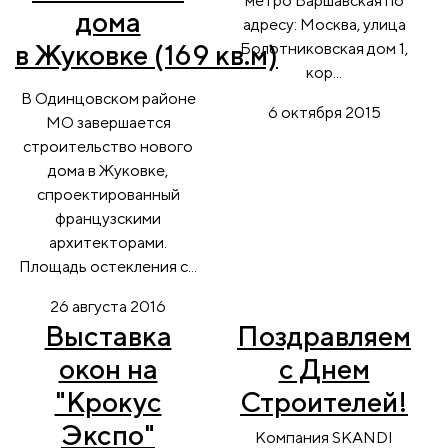
метро Варшавская по
дома
адресу: Москва, улица
в Жуковке (169 кв.м)
Болотниковская дом 1,
кор...
В Одинцовском районе
6 октября 2015
МО завершается
строительство нового
дома в Жуковке,
спроектированный
французскими
архитекторами.
Площадь остекления с...
26 августа 2016
Выставка
Поздравляем
окон на
с Днем
"Крокус
Строителей!
Экспо"
Компания SKANDI