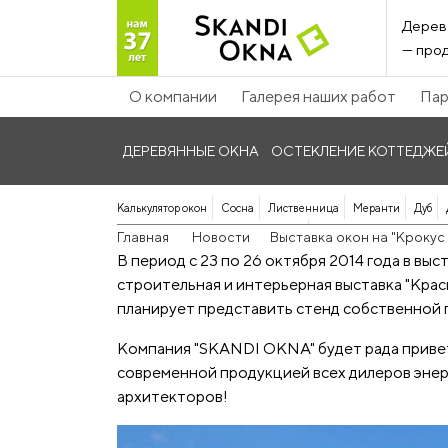
Дерев
— прод
О компании
Галерея наших работ
Пар
ДЕРЕВЯННЫЕ ОКНА
ОСТЕКЛЕНИЕ КОТТЕДЖЕ
Калькулятор окон
Сосна
Лиственница
Меранти
Дуб
Панорамные дерево-алюминиевые
Главная
Новости
Выставка окон на "Крокус
В период с 23 по 26 октября 2014 года в в
строительная и интерьерная выставка "Крас
планирует представить стенд собственной п
Компания "SKANDI OKNA" будет рада привет
современной продукцией всех дилеров энер
архитекторов!