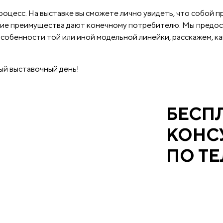
оцесс. На выставке вы сможете лично увидеть, что собой 
акие преимущества дают конечному потребителю. Мы предос
особенности той или иной модельной линейки, расскажем, к
дый выставочный день!
БЕСП
КОНС
ПО Т
Рассчитаем ст
вызов инженера