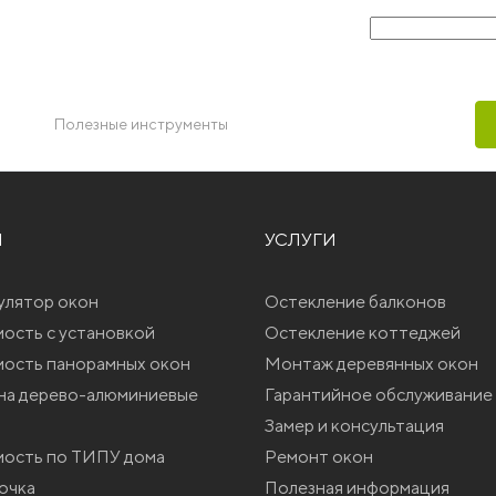
Ваш телефон
Полезные инструменты
Ы
УСЛУГИ
улятор окон
Остекление балконов
ость с установкой
Остекление коттеджей
ость панорамных окон
Монтаж деревянных окон
на дерево-алюминиевые
Гарантийное обслуживание
Замер и консультация
ость по ТИПУ дома
Ремонт окон
очка
Полезная информация