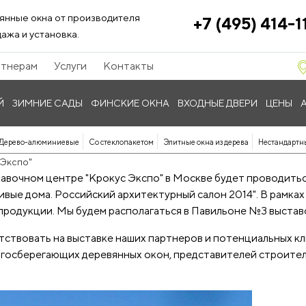
янные окна от производителя
+7 (495) 414-1
ажа и установка.
тнерам
Услуги
Контакты
Й
ЗИМНИЕ САДЫ
ФИНСКИЕ ОКНА
ВХОДНЫЕ ДВЕРИ
ЦЕНЫ
Дерево-алюминиевые
Со стеклопакетом
Элитные окна из дерева
Нестандартн
 Экспо"
ыставочном центре "Крокус Экспо" в Москве будет проводи
ивые дома. Российский архитектурный салон 2014". В рамк
родукции. Мы будем располагаться в Павильоне №3 выставоч
ствовать на выставке наших партнеров и потенциальных кли
госберегающих деревянных окон, представителей строител