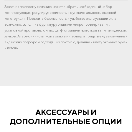
Заказчик по своему желанию может выбрать необходимый набор
комплектующих, регулируя стоимость и функциональность оконной
конструкции. Повысить безопасность и удобство эксплуатации окна
возможно, дополнив фурнитуру опциями микропроветривания,
установкой противовзломных цапф, ограничителя открывания или детских
замков. А гармонично вписать окно в интерьер и придать ему законченный
вид можно подбором подходящих по стилю, дизайну и цвету оконных ручек
и петель.
АКСЕССУАРЫ И
ДОПОЛНИТЕЛЬНЫЕ ОПЦИИ