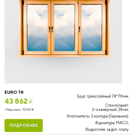
EURO 78
Брус: трёхслойный 78*78 мм;
43 862
₽
Стеклопакет:
2-х камерный, 38 мм;
«Под ключ»:
53 167
₽
Уплотнитель: 2 контура (Германия);
Фурнитура: MACO;
ПОДРОБНЕЕ
Водоотлив: за доп. плату.