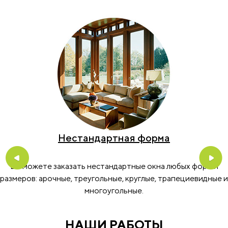
Скрытые петли
Фурнитура со скрытыми петлями улучшит теплозащитны
свойства, повысит уровень взломостойкости и увеличит
угол открывания створок.
Previous
Nex
 и
НАШИ РАБОТЫ