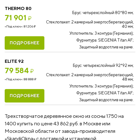
THERMO 80
Брус: четырехслойный 80*80 мм;
71 901
₽
Стеклопакет: 2 камерный энергосберегающий,
40 мм;
«Под ключ»:
81 206
₽
Уплотнитель: 3 контура (Германия);
Фурнитура: SIEGENIA Titan AF;
ПОДРОБНЕЕ
Защитный водоотлив на раме.
ELITE 92
Брус: четырехслойный 92*92 мм;
79 584
₽
Стеклопакет: 2 камерный энергосберегающий,
48 мм;
«Под ключ»:
88 888
₽
Уплотнитель: 3 контура (Германия);
Фурнитура: SIEGENIA Titan AF;
ПОДРОБНЕЕ
Защитный водоотлив на раме.
Трехстворчатое деревянное окно из сосны 1750 на
1400 купить по цене 43 862 руб. в Москве или
Московской области от завода-производителя
«SkandiOkna» с доставкой и установкой.