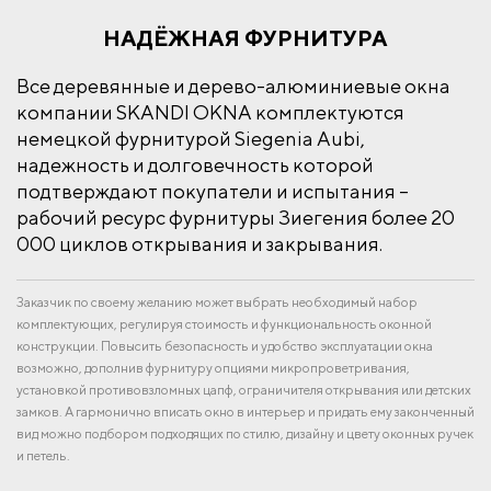
НАДЁЖНАЯ ФУРНИТУРА
Все деревянные и дерево-алюминиевые окна
компании SKANDI OKNA комплектуются
немецкой фурнитурой Siegenia Aubi,
надежность и долговечность которой
подтверждают покупатели и испытания –
рабочий ресурс фурнитуры Зиегения более 20
000 циклов открывания и закрывания.
Заказчик по своему желанию может выбрать необходимый набор
комплектующих, регулируя стоимость и функциональность оконной
конструкции. Повысить безопасность и удобство эксплуатации окна
возможно, дополнив фурнитуру опциями микропроветривания,
установкой противовзломных цапф, ограничителя открывания или детских
замков. А гармонично вписать окно в интерьер и придать ему законченный
вид можно подбором подходящих по стилю, дизайну и цвету оконных ручек
и петель.