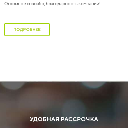
Огромное спасибо, благодарность компании!
ПОДРОБНЕЕ
26
Юлия Глущенко
мая
Москва
2020
Были старые деревянные окна. я решила их поменять. О
Вашей компании узнала от знакомых, рекомендации
были очень хорошие.Я вызвала мастера на замер ,
замерили быстро, на месте заключили договор. В
последующем установили, абсолютно довольна
УДОБНАЯ РАССРОЧКА
монтажной бригадой. Так же меня порадовало то, что