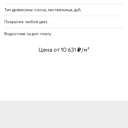
Ф
Тип древесины: сосна, лиственница, дуб;
По
Покрытие: любой цвет;
Ти
Водоотлив: за доп. плату.
Во
Цена от 10 631
₽
/м²
А