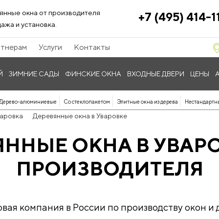
янные окна от производителя
+7 (495) 414-1
ажа и установка.
тнерам
Услуги
Контакты
Й
ЗИМНИЕ САДЫ
ФИНСКИЕ ОКНА
ВХОДНЫЕ ДВЕРИ
ЦЕНЫ
Дерево-алюминиевые
Со стеклопакетом
Элитные окна из дерева
Нестандартн
аровка
Деревянные окна в Уваровке
ЯННЫЕ ОКНА В УВАРО
ПРОИЗВОДИТЕЛЯ
ая компания в России по производству окон и д