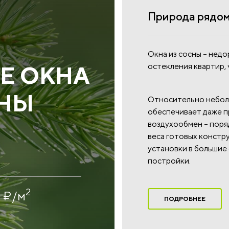
Природа рядом 
Окна из сосны – недо
остекления квартир, 
Е ОКНА
СНЫ
Относительно неболь
обеспечивает даже п
воздухообмен – поряд
веса готовых констр
установки в большие
постройки.
2
0
₽
/м
ПОДРОБНЕЕ