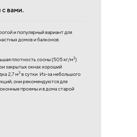
с вами.
рогой и популярный вариант для
частных домов и балконов.
3
шая плотность сосны (505 кг/м
)
ри закрытых окнах хороший
3
ка 2,7 м
в сутки. Из-за небольшого
укций, они рекомендуются для
 оконные проемы и в дома старой