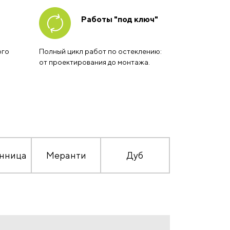
Работы "под ключ"
ого
Полный цикл работ по остеклению:
от проектирования до монтажа.
нница
Меранти
Дуб