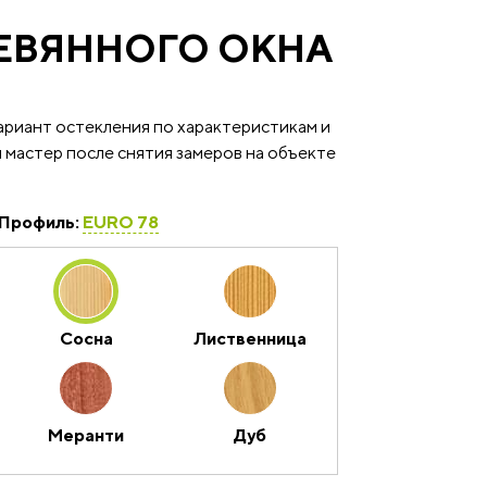
РЕВЯННОГО ОКНА
ариант остекления по характеристикам и
 мастер после снятия замеров на объекте
Профиль:
EURO 78
Сосна
Лиственница
Меранти
Дуб