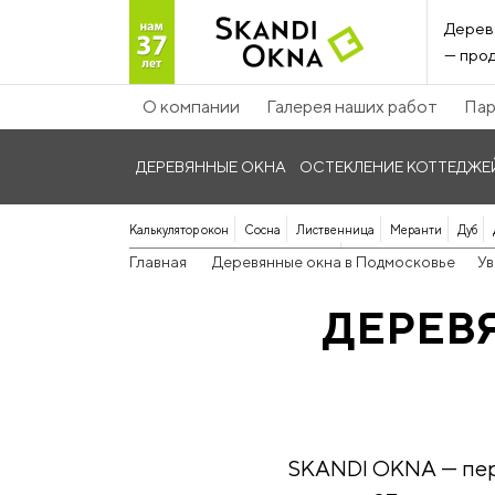
Дерев
— прод
О компании
Галерея наших работ
Пар
ДЕРЕВЯННЫЕ ОКНА
ОСТЕКЛЕНИЕ КОТТЕДЖЕ
Калькулятор окон
Сосна
Лиственница
Меранти
Дуб
Панорамные дерево-алюминиевые
Главная
Деревянные окна в Подмосковье
Ув
ДЕРЕВ
SKANDI OKNA — перв