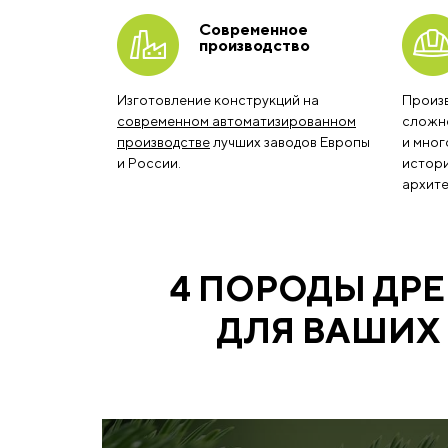
Современное
производство
Изготовление конструкций на
Произ
современном автоматизированном
сложно
производстве
лучших заводов Европы
и мног
и России.
истори
архите
4 ПОРОДЫ ДР
ДЛЯ ВАШИХ