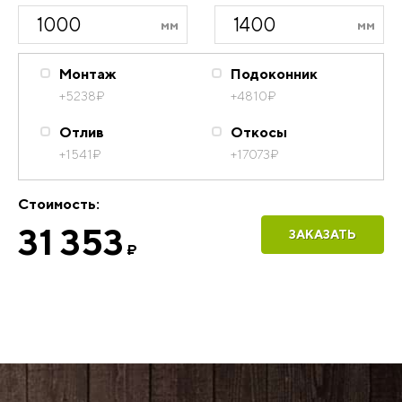
Монтаж
Подоконник
+5238
₽
+4810
₽
Отлив
Откосы
+1541
₽
+17073
₽
Стоимость:
31 353
ЗАКАЗАТЬ
₽