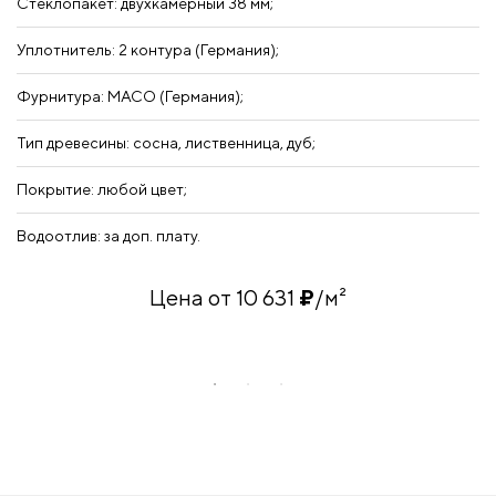
Стеклопакет: двухкамерный 38 мм;
Ст
Уплотнитель: 2 контура (Германия);
Уп
Фурнитура: MACO (Германия);
Ф
Тип древесины: сосна, лиственница, дуб;
По
Покрытие: любой цвет;
Ти
Водоотлив: за доп. плату.
Во
Цена от 10 631
₽
/м²
А