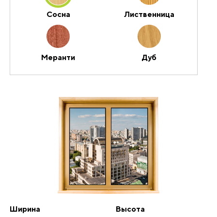
Сосна
Лиственница
Меранти
Дуб
Ширина
Высота