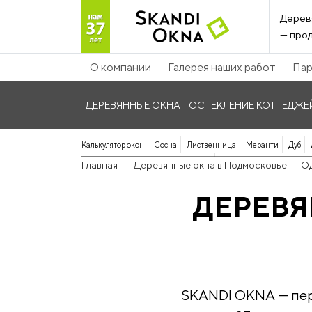
Дерев
— прод
О компании
Галерея наших работ
Пар
ДЕРЕВЯННЫЕ ОКНА
ОСТЕКЛЕНИЕ КОТТЕДЖЕ
Калькулятор окон
Сосна
Лиственница
Меранти
Дуб
Панорамные дерево-алюминиевые
Главная
Деревянные окна в Подмосковье
О
ДЕРЕВЯ
SKANDI OKNA — перв