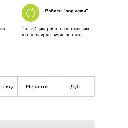
Работы "под ключ"
ого
Полный цикл работ по остеклению:
от проектирования до монтажа.
нница
Меранти
Дуб