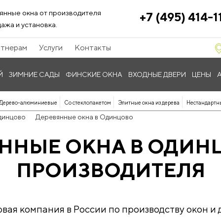
янные окна от производителя
+7 (495) 414-1
ажа и установка.
тнерам
Услуги
Контакты
Й
ЗИМНИЕ САДЫ
ФИНСКИЕ ОКНА
ВХОДНЫЕ ДВЕРИ
ЦЕНЫ
Дерево-алюминиевые
Со стеклопакетом
Элитные окна из дерева
Нестандартн
динцово
Деревянные окна в Одинцово
ННЫЕ ОКНА В ОДИН
ПРОИЗВОДИТЕЛЯ
ая компания в России по производству окон и д