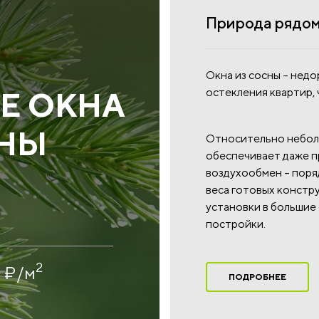
Природа рядом 
Окна из сосны – недо
остекления квартир, 
Е ОКНА
СНЫ
Относительно неболь
обеспечивает даже п
воздухообмен – поряд
веса готовых констр
установки в большие
постройки.
2
0
₽
/м
ПОДРОБНЕЕ