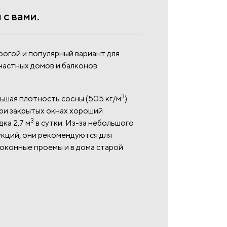
с вами.
рогой и популярный вариант для
частных домов и балконов.
3
шая плотность сосны (505 кг/м
)
ри закрытых окнах хороший
3
ка 2,7 м
в сутки. Из-за небольшого
укций, они рекомендуются для
 оконные проемы и в дома старой