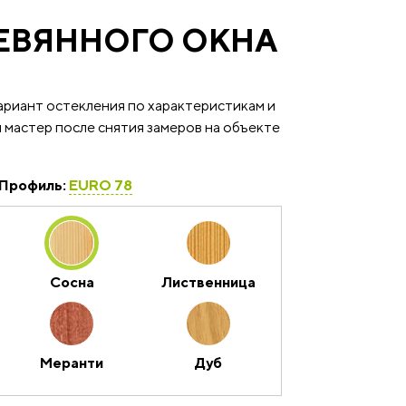
РЕВЯННОГО ОКНА
ариант остекления по характеристикам и
 мастер после снятия замеров на объекте
Профиль:
EURO 78
Сосна
Лиственница
Меранти
Дуб