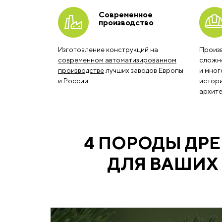
Современное
производство
Изготовление конструкций на
Произ
современном автоматизированном
сложно
производстве
лучших заводов Европы
и мног
и России.
истори
архите
4 ПОРОДЫ ДР
ДЛЯ ВАШИХ