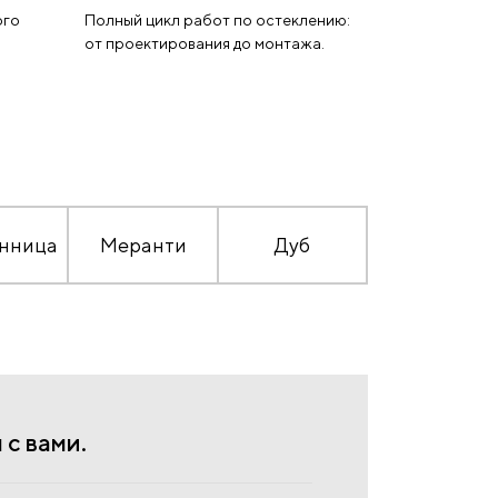
ого
Полный цикл работ по остеклению:
от проектирования до монтажа.
нница
Меранти
Дуб
с вами.