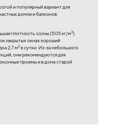
рогой и популярный вариант для
частных домов и балконов.
3
шая плотность сосны (505 кг/м
)
ри закрытых окнах хороший
3
ка 2,7 м
в сутки. Из-за небольшого
укций, они рекомендуются для
 оконные проемы и в дома старой