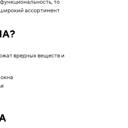
 функциональность, то
т широкий ассортимент
НА?
ержат вредных веществ и
 окна
ья
А