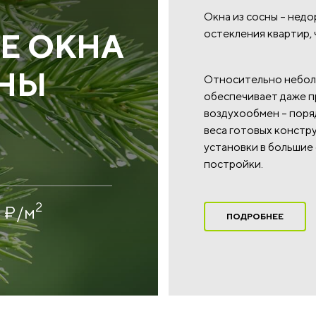
Окна из сосны – недо
остекления квартир, 
Е ОКНА
СНЫ
Относительно неболь
обеспечивает даже п
воздухообмен – поряд
веса готовых констр
установки в большие
постройки.
2
0
₽
/м
ПОДРОБНЕЕ