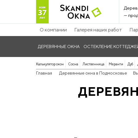
Дерев
— прод
О компании
Галерея наших работ
Пар
ДЕРЕВЯННЫЕ ОКНА
ОСТЕКЛЕНИЕ КОТТЕДЖЕ
Калькулятор окон
Сосна
Лиственница
Меранти
Дуб
Панорамные дерево-алюминиевые
Главная
Деревянные окна в Подмосковье
В
ДЕРЕВЯН