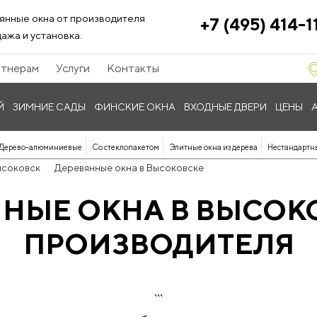
янные окна от производителя
+7 (495) 414-1
ажа и установка.
тнерам
Услуги
Контакты
Й
ЗИМНИЕ САДЫ
ФИНСКИЕ ОКНА
ВХОДНЫЕ ДВЕРИ
ЦЕНЫ
Дерево-алюминиевые
Со стеклопакетом
Элитные окна из дерева
Нестандартн
ысоковск
Деревянные окна в Высоковске
НЫЕ ОКНА В ВЫСОК
ПРОИЗВОДИТЕЛЯ
```