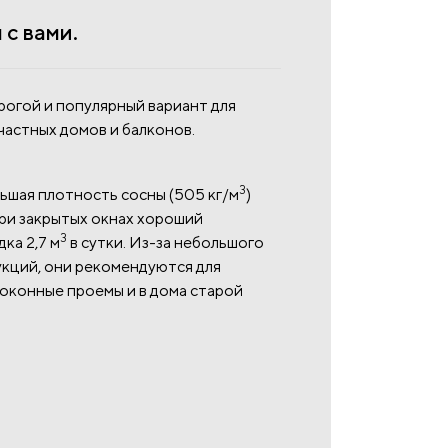
с вами.
рогой и популярный вариант для
частных домов и балконов.
3
шая плотность сосны (505 кг/м
)
ри закрытых окнах хороший
3
ка 2,7 м
в сутки. Из-за небольшого
укций, они рекомендуются для
 оконные проемы и в дома старой