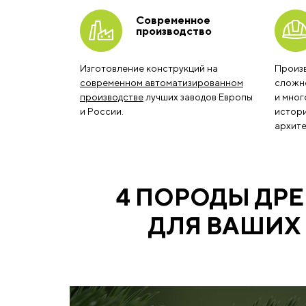
Современное
производство
Изготовление конструкций на
Произ
современном автоматизированном
сложно
производстве
лучших заводов Европы
и мног
и России.
истори
архите
4 ПОРОДЫ ДР
ДЛЯ ВАШИХ