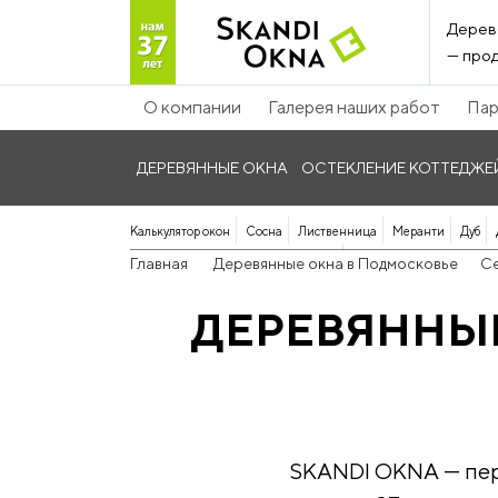
Дерев
— прод
О компании
Галерея наших работ
Пар
ДЕРЕВЯННЫЕ ОКНА
ОСТЕКЛЕНИЕ КОТТЕДЖЕ
Калькулятор окон
Сосна
Лиственница
Меранти
Дуб
Панорамные дерево-алюминиевые
Главная
Деревянные окна в Подмосковье
С
ДЕРЕВЯННЫЕ
SKANDI OKNA — перв