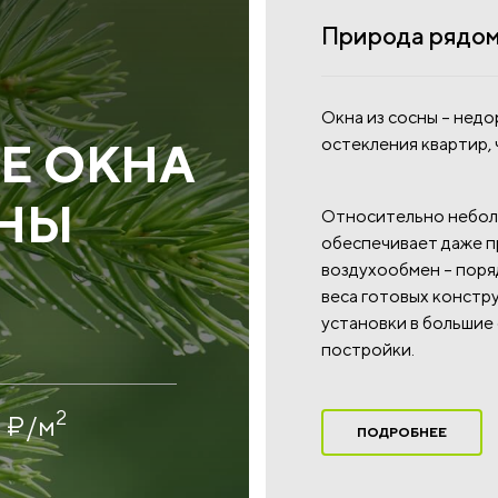
Природа рядом 
Окна из сосны – недо
остекления квартир, 
Е ОКНА
СНЫ
Относительно неболь
обеспечивает даже п
воздухообмен – поряд
веса готовых констр
установки в большие
постройки.
2
0
₽
/м
ПОДРОБНЕЕ