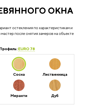
РЕВЯННОГО ОКНА
ариант остекления по характеристикам и
 мастер после снятия замеров на объекте
Профиль:
EURO 78
Сосна
Лиственница
Меранти
Дуб