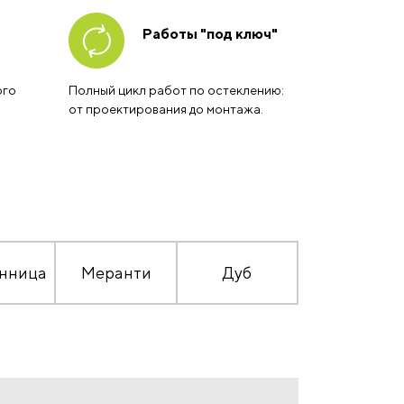
Работы "под ключ"
ого
Полный цикл работ по остеклению:
от проектирования до монтажа.
нница
Меранти
Дуб