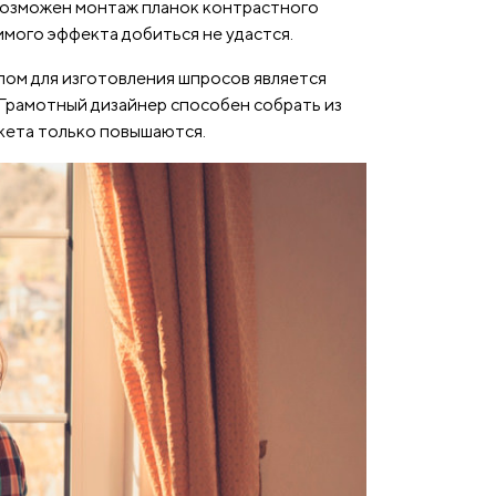
 возможен монтаж планок контрастного
имого эффекта добиться не удастся.
ом для изготовления шпросов является
 Грамотный дизайнер способен собрать из
кета только повышаются.