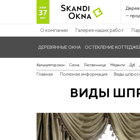
Дерев
— прод
О компании
Галерея наших работ
Пар
ДЕРЕВЯННЫЕ ОКНА
ОСТЕКЛЕНИЕ КОТТЕДЖЕ
Калькулятор окон
Сосна
Лиственница
Меранти
Дуб
Панорамные дерево-алюминиевые
Главная
Полезная информация
Виды шпросо
ВИДЫ ШПР