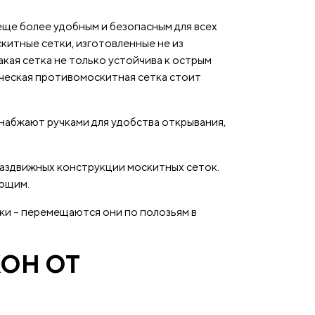
еще более удобным и безопасным для всех
китные сетки, изготовленные не из
кая сетка не только устойчива к острым
лическая противомоскитная сетка стоит
снабжают ручками для удобства открывания,
раздвижных конструкции москитных сеток.
яющим.
ки – перемещаются они по полозьям в
ОН ОТ