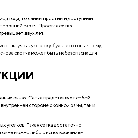
иод года, то самым простым и доступным
сторонний скотч. Простая сетка
превышает двух лет.
спользуя такую сетку, будьте готовы к тому,
основа скотча может быть небезопасна для
УКЦИИ
вянных окнах. Сетка представляет собой
а внутренней стороне оконной рамы, так и
х уголков. Такая сетка достаточно
на окне можно либо с использованием