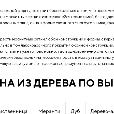
сложной формы, не стоит беспокоиться о том, что невозмо
таны москитные сетки с изменяющейся геометрией: благодар
а арочные окна, окна в форме сложного многоугольника, так
сти москитные сетки любой конструкции и формы, с карка
льно в тон лакокрасочного покрытия оконной конструкции.
ются как на уже готовое окно, так и одновременно с изгото
ически безопасных материалов, просты в эксплуатации, могу
шую защиту дома от насекомых, грызунов, пыльцы, опавших л
НА ИЗ ДЕРЕВА ПО В
иственница
Меранти
Дуб
Дерево-