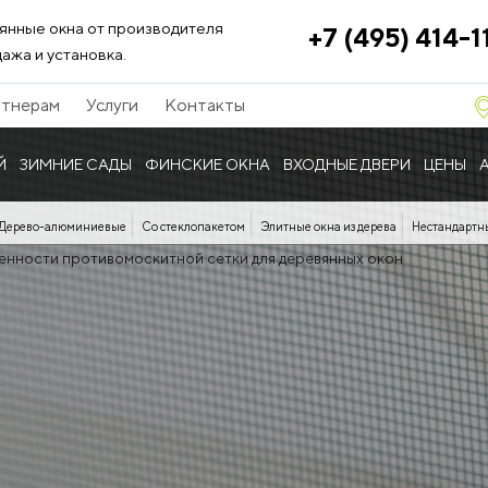
янные окна от производителя
+7 (495) 414-1
ажа и установка.
тнерам
Услуги
Контакты
Й
ЗИМНИЕ САДЫ
ФИНСКИЕ ОКНА
ВХОДНЫЕ ДВЕРИ
ЦЕНЫ
Дерево-алюминиевые
Со стеклопакетом
Элитные окна из дерева
Нестандартн
енности противомоскитной сетки для деревянных окон