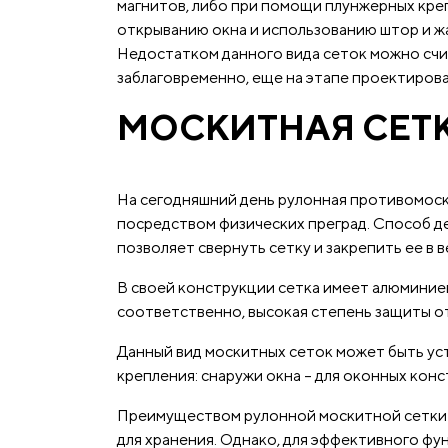
магнитов, либо при помощи плунжерных креп
открыванию окна и использованию штор и ж
Недостатком данного вида сеток можно счит
заблаговременно, еще на этапе проектиров
МОСКИТНАЯ СЕТ
На сегодняшний день рулонная противомоск
посредством физических преград. Способ д
позволяет свернуть сетку и закрепить ее в 
В своей конструкции сетка имеет алюминиев
соответственно, высокая степень защиты о
Данный вид москитных сеток может быть уст
крепления: снаружи окна – для оконных конс
Преимуществом рулонной москитной сетки я
для хранения. Однако, для эффективного фу