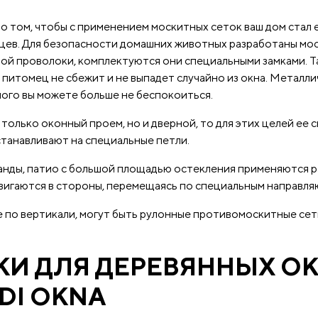
 том, чтобы с применением москитных сеток ваш дом стал 
цев. Для безопасности домашних животных разработаны мос
ной проволоки, комплектуются они специальными замками. Та
аш питомец не сбежит и не выпадет случайно из окна. Метал
ного вы можете больше не беспокоиться.
только оконный проем, но и дверной, то для этих целей ее 
станавливают на специальные петли.
анды, патио с большой площадью остекления применяются 
здвигаются в стороны, перемещаясь по специальным направл
е по вертикали, могут быть рулонные противомоскитные сет
И ДЛЯ ДЕРЕВЯННЫХ ОК
DI OKNA