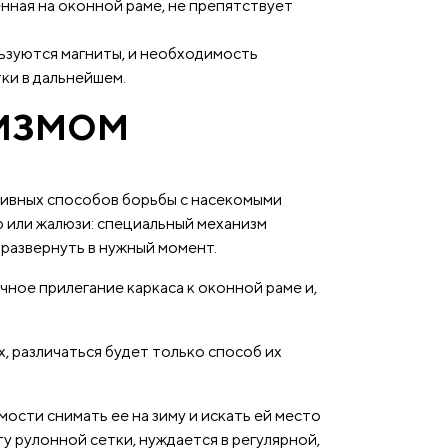
нная на оконной раме, не препятствует
льзуются магниты, и необходимость
ки в дальнейшем.
НИЗМОМ
тивных способов борьбы с насекомыми
 или жалюзи: специальный механизм
о развернуть в нужный момент.
ное прилегание каркаса к оконной раме и,
, различаться будет только способ их
сти снимать ее на зиму и искать ей место
 рулонной сетки, нуждается в регулярной,