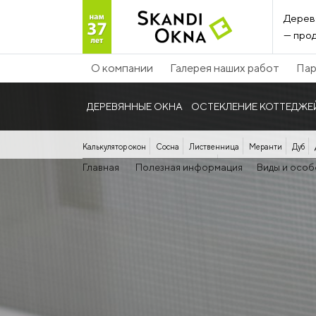
Дерев
— прод
О компании
Галерея наших работ
Пар
ДЕРЕВЯННЫЕ ОКНА
ОСТЕКЛЕНИЕ КОТТЕДЖЕ
Калькулятор окон
Сосна
Лиственница
Меранти
Дуб
Панорамные дерево-алюминиевые
Главная
Полезная информация
Виды и особ