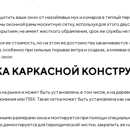
щитить ваше окно от назойливых мух и комаров в теплый пер
ы оконной рамы москитную сетку, используя для этого дву
крытием, не имеет жесткого обрамления, срок ее службы не 
 ее стоимость, но на этом ее достоинства заканчиваются: и
 особенно при сильных порывах ветра и осадках, а клеевая 
 окон.
КА КАРКАСНОЙ КОНСТР
на рынке и может быть установлена, в том числе, и на дере
люминия или ПВХ. Такая сетка может быть установлена как н
чными размерами окна и монтируется при помощи специальны
ко демонтируется для периодической чистки, закрепить ее 