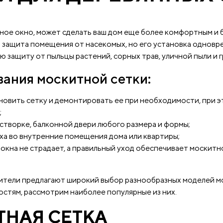
нное окно, может сделать ваш дом еще более комфортным и 
 – защита помещения от насекомых, но его установка однов
 защиту от пыльцы растений, сорных трав, уличной пыли и г
ания москитной сетки:
новить сетку и демонтировать ее при необходимости, при 
;
створке, балконной двери любого размера и формы;
ха во внутренние помещения дома или квартиры;
окна не страдает, а правильный уход обеспечивает москитн
тели предлагают широкий выбор разнообразных моделей мо
стям, рассмотрим наиболее популярные из них.
ТНАЯ СЕТКА