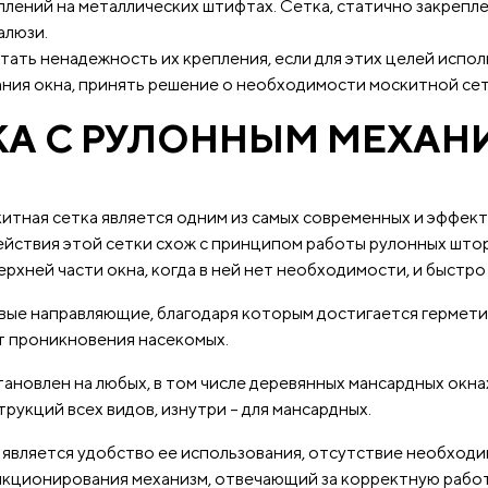
лений на металлических штифтах. Сетка, статично закрепле
алюзи.
ать ненадежность их крепления, если для этих целей испо
ания окна, принять решение о необходимости москитной сет
КА С РУЛОННЫМ МЕХА
итная сетка является одним из самых современных и эффек
ействия этой сетки схож с принципом работы рулонных штор
верхней части окна, когда в ней нет необходимости, и быстр
ые направляющие, благодаря которым достигается герметич
т проникновения насекомых.
ановлен на любых, в том числе деревянных мансардных окнах
трукций всех видов, изнутри – для мансардных.
вляется удобство ее использования, отсутствие необходимо
нкционирования механизм, отвечающий за корректную работу