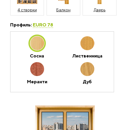
4 створки
Балкон
Дверь
Профиль:
EURO 78
Сосна
Лиственница
Меранти
Дуб