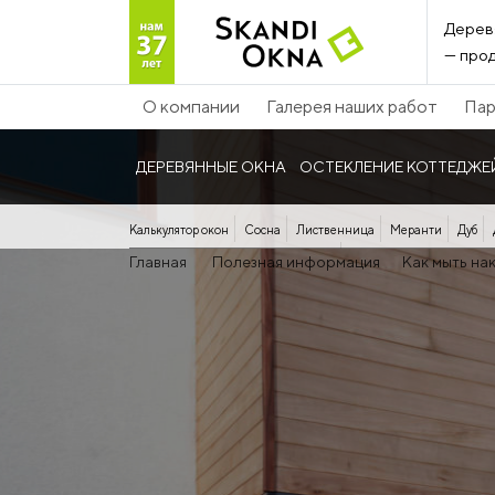
Дерев
— прод
О компании
Галерея наших работ
Пар
ДЕРЕВЯННЫЕ ОКНА
ОСТЕКЛЕНИЕ КОТТЕДЖЕ
Калькулятор окон
Сосна
Лиственница
Меранти
Дуб
Панорамные дерево-алюминиевые
Главная
Полезная информация
Как мыть на