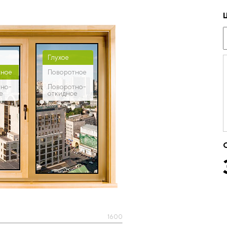
Глухое
тное
Поворотное
тно-
Поворотно-
е
откидное
1600