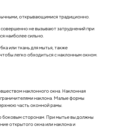
обычными, открывающимися традиционно.
а совершенно не вызывают затруднений при
тся наиболее сильно.
ка или ткань для мытья, также
чтобы легко обходиться с наклонным окном.
овшеством наклонного окна. Наклонная
ограничителями наклона. Малые формы
ерхнюю часть оконной рамы.
о боковым сторонам. При мытье вы должны
ение открытого окна или наклона и