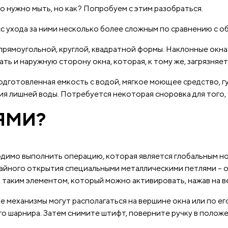
о нужно мыть, но как? Попробуем с этим разобраться.
с ухода за ними несколько более сложным по сравнению с 
прямоугольной, круглой, квадратной формы. Наклонные окн
ть и наружную сторону окна, которая, к тому же, загрязняе
дготовленная емкость с водой, мягкое моющее средство, губ
я лишней воды. Потребуется некоторая сноровка для того, 
ЛЯМИ?
одимо выполнить операцию, которая является глобальным н
айного открытия специальными металлическими петлями – 
таким элементом, который можно активировать, нажав на в
 механизмы могут располагаться на вершине окна или по ег
его шарнира. Затем снимите штифт, поверните ручку в полож