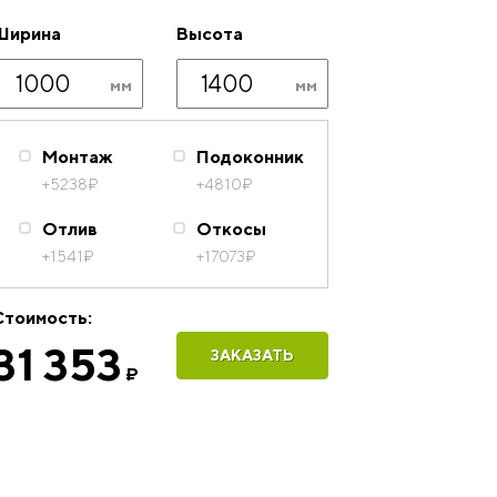
Ширина
Высота
Монтаж
Подоконник
+5238
₽
+4810
₽
Отлив
Откосы
+1541
₽
+17073
₽
Стоимость:
31 353
ЗАКАЗАТЬ
₽