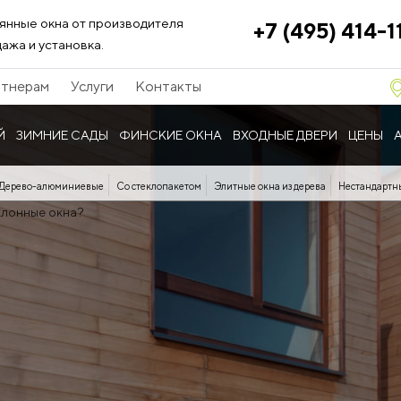
янные окна от производителя
+7 (495) 414-1
ажа и установка.
тнерам
Услуги
Контакты
Й
ЗИМНИЕ САДЫ
ФИНСКИЕ ОКНА
ВХОДНЫЕ ДВЕРИ
ЦЕНЫ
Дерево-алюминиевые
Со стеклопакетом
Элитные окна из дерева
Нестандартн
клонные окна?