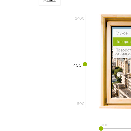
2400
Глухое
Поворо
Поворо
откидно
1400
500
1000