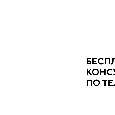
БЕСП
КОНС
ПО Т
Рассчитаем ст
вызов инженера