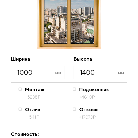
Ширина
Высота
Монтаж
Подоконник
+5238
₽
+4810
₽
Отлив
Откосы
+1541
₽
+17073
₽
Стоимость: