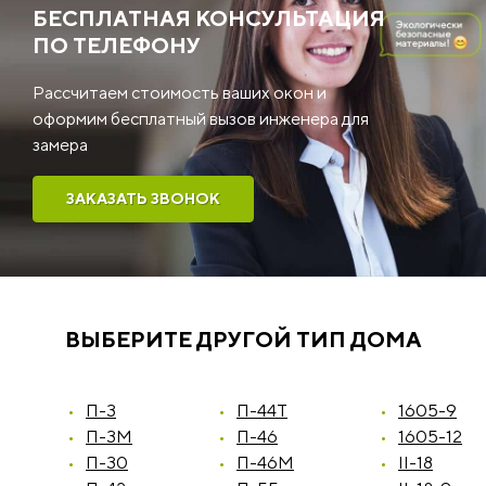
БЕСПЛАТНАЯ КОНСУЛЬТАЦИЯ
ПО ТЕЛЕФОНУ
Рассчитаем стоимость ваших окон и
оформим бесплатный вызов инженера для
замера
ЗАКАЗАТЬ ЗВОНОК
ВЫБЕРИТЕ ДРУГОЙ ТИП ДОМА
П-3
П-44Т
1605-9
П-3М
П-46
1605-12
П-30
П-46М
II-18