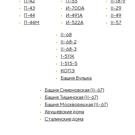
П-42
П-55
II-18-9
П-43
И-700А
II-29
П-44
И-491А
II-49
П-44М
И-522А
II-57
II-68
II-68-2
II-68-3
1-511К
1-515-5
КОПЭ
Башня Вулыха
Башня Смирновская (II-67)
Башня Тишинская (II-67)
Башня Москворецкая (II-67)
Хрущёвские дома
Сталинские дома