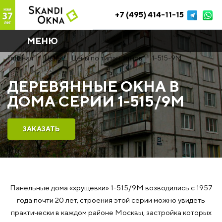
+7 (495) 414-11-15
МЕНЮ
Главная
Цены
Цены по типам домов
1-515-9М
ДЕРЕВЯННЫЕ ОКНА В
ДОМА СЕРИИ 1-515/9М
ЗАКАЗАТЬ
Панельные дома «хрущевки» 1-515/9М возводились с 1957
года почти 20 лет, строения этой серии можно увидеть
практически в каждом районе Москвы, застройка которых