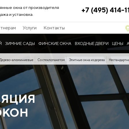
янные окна от производителя
+7 (495) 414-1
ажа и установка.
тнерам
Услуги
Контакты
Й
ЗИМНИЕ САДЫ
ФИНСКИЕ ОКНА
ВХОДНЫЕ ДВЕРИ
ЦЕНЫ
Дерево-алюминиевые
Со стеклопакетом
Элитные окна из дерева
Нестандартн
ЛЯЦИЯ
ОКОН