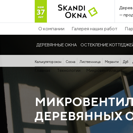
Дерев
— прод
О компании
Галерея наших работ
Пар
ДЕРЕВЯННЫЕ ОКНА
ОСТЕКЛЕНИЕ КОТТЕДЖЕ
Калькулятор окон
Сосна
Лиственница
Меранти
Дуб
Панорамные дерево-алюминиевые
Главная
Технологии
Микровентиляция
МИКРОВЕНТИ
ДЕРЕВЯННЫХ 