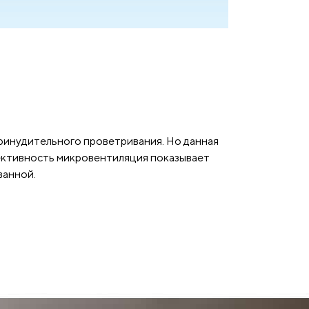
ринудительного проветривания. Но данная
фективность микровентиляция показывает
ванной.