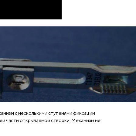
ханизм с несколькими ступенями фиксации
хней части открываемой створки. Механизм не