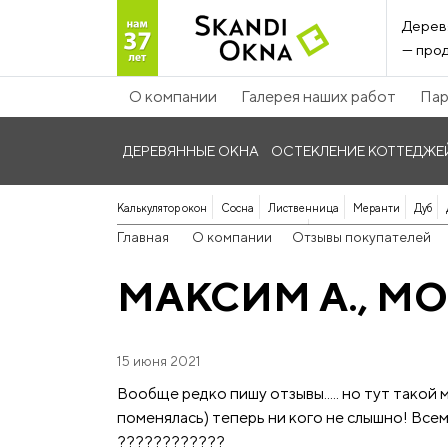
Дерев
— прод
О компании
Галерея наших работ
Пар
ДЕРЕВЯННЫЕ ОКНА
ОСТЕКЛЕНИЕ КОТТЕДЖЕ
Калькулятор окон
Сосна
Лиственница
Меранти
Дуб
Панорамные дерево-алюминиевые
Главная
О компании
Отзывы покупателей
МАКСИМ А., М
15 июня 2021
Вообще редко пишу отзывы..... но тут такой
поменялась) теперь ни кого не слышно! Всем
????????????