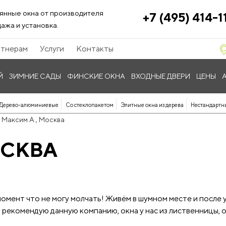
янные окна от производителя
+7 (495) 414-1
ажа и установка.
тнерам
Услуги
Контакты
Й
ЗИМНИЕ САДЫ
ФИНСКИЕ ОКНА
ВХОДНЫЕ ДВЕРИ
ЦЕНЫ
Дерево-алюминиевые
Со стеклопакетом
Элитные окна из дерева
Нестандартн
Максим А., Москва
ОСКВА
 момент что не могу молчать! Живём в шумном месте и после
 рекомендую данную компанию, окна у нас из лиственницы, 