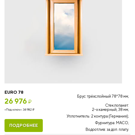
EURO 78
Брус: трёхслойный 78*78 мм;
26 976
₽
Стеклопакет:
2-х камерный, 38 мм;
«Под ключ»:
34 982
₽
Уплотнитель: 2 контура (Германия);
Фурнитура: MACO;
ПОДРОБНЕЕ
Водоотлив: за доп. плату.