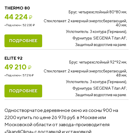
THERMO 80
Брус: четырехслойный 80*80 мм;
44 224
₽
Стеклопакет: 2 камерный энергосберегающий,
40 мм;
«Под ключ»:
52 230
₽
Уплотнитель: 3 контура (Германия);
Фурнитура: SIEGENIA Titan AF;
ПОДРОБНЕЕ
Защитный водоотлив на раме.
ELITE 92
Брус: четырехслойный 92*92 мм;
49 210
₽
Стеклопакет: 2 камерный энергосберегающий,
48 мм;
«Под ключ»:
57 216
₽
Уплотнитель: 3 контура (Германия);
Фурнитура: SIEGENIA Titan AF;
ПОДРОБНЕЕ
Защитный водоотлив на раме.
Одностворчатое деревянное окно из сосны 900 на
2200 купить по цене 26 976 руб. в Москве или
Московской области от завода-производителя
«SkandiOkna» с доставкой и установкой.