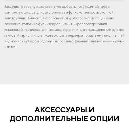
Заказчик по своему желанию может выбрать необходимый набор
комплектующих, регулируя стоимость и функциональность оконной
конструкции. Повысить безопасность и удобство эксплуатации окна
возможно, дополнив фурнитуру опциями микропроветривания,
установкой противовзломных цапф, ограничителя открывания или детских
замков. А гармонично вписать окно в интерьер и придать ему законченный
вид можно подбором подходящих по стилю, дизайну и цвету оконных ручек
и петель.
АКСЕССУАРЫ И
ДОПОЛНИТЕЛЬНЫЕ ОПЦИИ