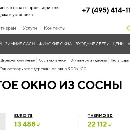
янные окна от производителя
+7 (495) 414-1
ажа и установка.
тнерам
Услуги
Контакты
Й
ЗИМНИЕ САДЫ
ФИНСКИЕ ОКНА
ВХОДНЫЕ ДВЕРИ
ЦЕНЫ
Дерево-алюминиевые
Со стеклопакетом
Элитные окна из дерева
Нестандартн
Одностворчатое деревянное окно 900x1100
ОЕ ОКНО ИЗ СОСНЫ
EURO 78
THERMO 80
13 488
22 112
₽
₽