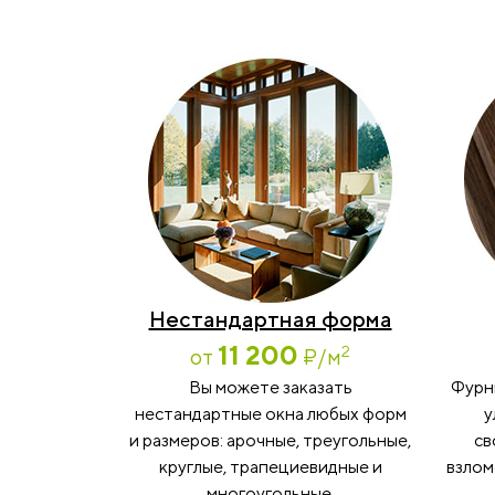
Нестандартная форма
11 200
2
от
₽
/м
Вы можете заказать
Фурн
нестандартные окна любых форм
у
и размеров: арочные, треугольные,
св
круглые, трапециевидные и
взлом
многоугольные.