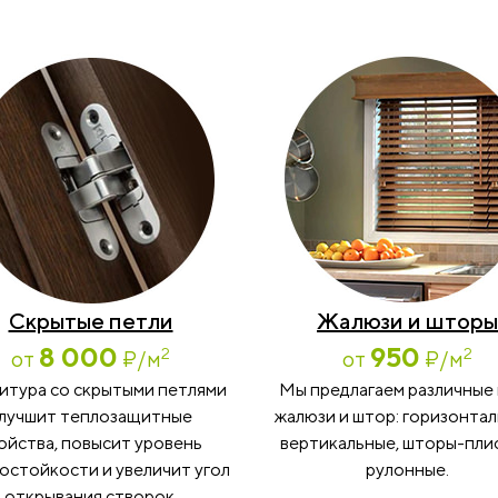
Скрытые петли
Жалюзи и шторы
8 000
950
2
2
от
₽
/м
от
₽
/м
итура со скрытыми петлями
Мы предлагаем различные
лучшит теплозащитные
жалюзи и штор: горизонтал
ойства, повысит уровень
вертикальные, шторы-пли
остойкости и увеличит угол
рулонные.
открывания створок.