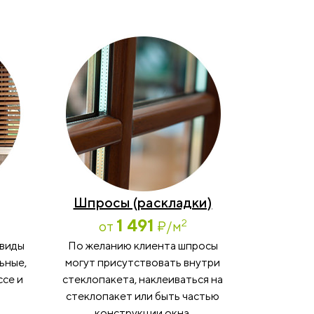
Шпросы (раскладки)
1 491
2
от
₽
/м
 виды
По желанию клиента шпросы
ьные,
могут присутствовать внутри
ссе и
стеклопакета, наклеиваться на
стеклопакет или быть частью
конструкции окна.