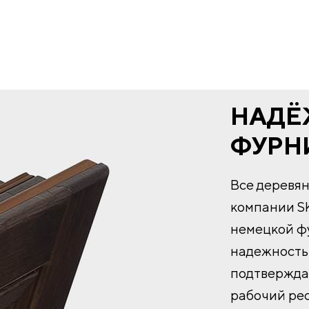
НАДЁ
ФУРН
Все деревя
компании S
немецкой фу
надежность 
подтвержда
рабочий ре