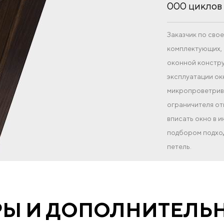
000 циклов 
Заказчик по св
комплектующих, 
оконной констру
эксплуатации ок
микропроветрива
ограничителя от
вписать окно в 
подбором подход
петель.
РЫ И ДОПОЛНИТЕЛЬ