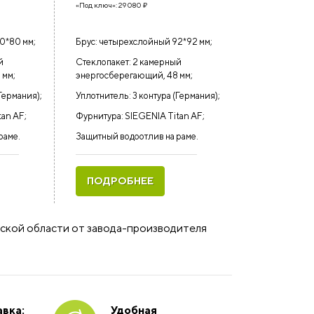
«Под ключ»:
29 080
₽
0*80 мм;
Брус: четырехслойный 92*92 мм;
й
Стеклопакет: 2 камерный
 мм;
энергосберегающий, 48 мм;
Германия);
Уплотнитель: 3 контура (Германия);
tan AF;
Фурнитура: SIEGENIA Titan AF;
раме.
Защитный водоотлив на раме.
ПОДРОБНЕЕ
вской области от завода-производителя
вка:
Удобная