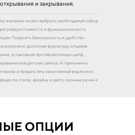
открывания и закрывания.
оему желанию может выбрать необходимый набор
регулируя стоимость и функциональность
кции. Повысить безопасность и удобство
на возможно, дополнив фурнитуру опциями
ния, установкой противовзломных цапф,
крывания или детских замков. А гармонично
интерьер и придать ему законченный вид можно
ящих по стилю, дизайну и цвету оконных ручек и
НЫЕ ОПЦИИ