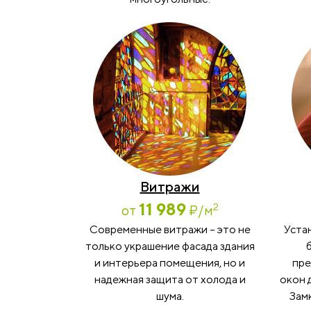
Витражи
11 989
2
от
₽
/м
Современные витражи – это не
Уста
только украшение фасада здания
и интерьера помещения, но и
пре
надежная защита от холода и
окон 
шума.
Замк