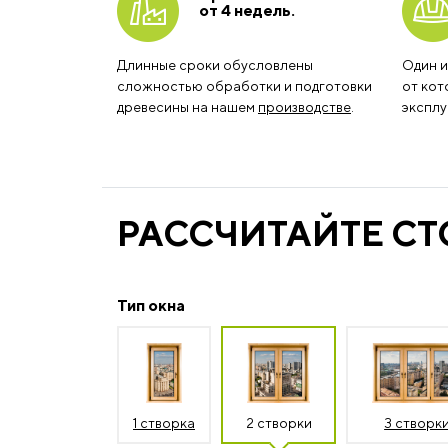
от 4 недель.
Длинные сроки обусловлены
Один и
сложностью обработки и подготовки
от кот
древесины на нашем
производстве
.
эксплу
РАССЧИТАЙТЕ С
Тип окна
1 створка
2 створки
3 створк