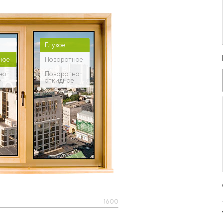
Глухое
ное
Поворотное
но-
Поворотно-
е
откидное
1600