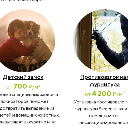
Детский замок
Противовзломна
фурнитура
700
2
от
₽
/м
4 200
2
от
₽
/м
новка специальных замков и
блокираторов поможет
Установка противовзло
дотвратить выпадение из
фурнитуры Siegenia защи
детей и домашних животных.
помещение от
и выглядят аккуратно и не
несанкционированног