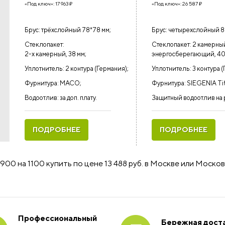
«Под ключ»:
17 963
₽
«Под ключ»:
26 587
₽
Брус: трёхслойный 78*78 мм;
Брус: четырехслойный 8
Стеклопакет:
Стеклопакет: 2 камерны
2-х камерный, 38 мм;
энергосберегающий, 40
Уплотнитель: 2 контура (Германия);
Уплотнитель: 3 контура (
Фурнитура: MACO;
Фурнитура: SIEGENIA Ti
Водоотлив: за доп. плату.
Защитный водоотлив на 
ПОДРОБНЕЕ
ПОДРОБНЕЕ
00 на 1100 купить по цене 13 488 руб. в Москве или Моско
Профессиональный
Бережная доста