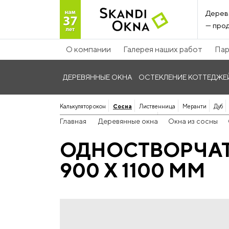
Дерев
— прод
О компании
Галерея наших работ
Пар
ДЕРЕВЯННЫЕ ОКНА
ОСТЕКЛЕНИЕ КОТТЕДЖЕ
Калькулятор окон
Сосна
Лиственница
Меранти
Дуб
Панорамные дерево-алюминиевые
Главная
Деревянные окна
Окна из сосны
ОДНОСТВОРЧАТ
900 Х 1100 ММ