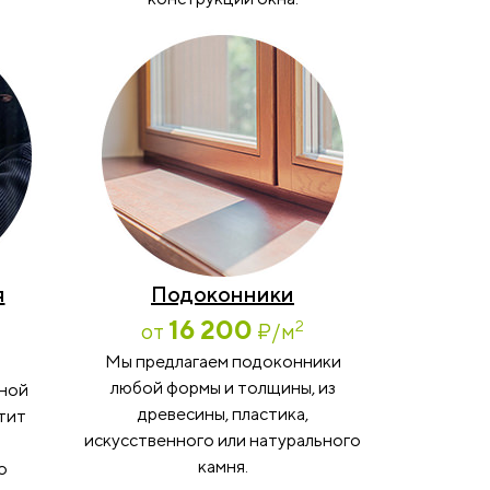
я
Подоконники
16 200
2
от
₽
/м
Мы предлагаем подоконники
любой формы и толщины, из
мной
древесины, пластика,
тит
искусственного или натурального
камня.
о