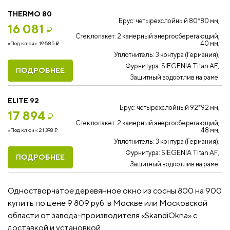
THERMO 80
Брус: четырехслойный 80*80 мм;
16 081
₽
Стеклопакет: 2 камерный энергосберегающий,
40 мм;
«Под ключ»:
19 585
₽
Уплотнитель: 3 контура (Германия);
Фурнитура: SIEGENIA Titan AF;
ПОДРОБНЕЕ
Защитный водоотлив на раме.
ELITE 92
Брус: четырехслойный 92*92 мм;
17 894
₽
Стеклопакет: 2 камерный энергосберегающий,
48 мм;
«Под ключ»:
21 398
₽
Уплотнитель: 3 контура (Германия);
Фурнитура: SIEGENIA Titan AF;
ПОДРОБНЕЕ
Защитный водоотлив на раме.
Одностворчатое деревянное окно из сосны 800 на 900
купить по цене 9 809 руб. в Москве или Московской
области от завода-производителя «SkandiOkna» с
доставкой и установкой.