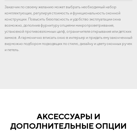
Заказчик по своему желанию может выбрать необходимый набор
комплектующих, регулируя стоимость и функциональность оконной
конструкции. Повысить безопасность и удобство эксплуатации окна
возможно, дополнив фурнитуру опциями микропроветривания,
установкой противовзломных цапф, ограничителя открывания или детских
замков. А гармонично вписать окно в интерьер и придать ему законченный
вид можно подбором подходящих по стилю, дизайну и цвету оконных ручек
и петель.
АКСЕССУАРЫ И
ДОПОЛНИТЕЛЬНЫЕ ОПЦИИ