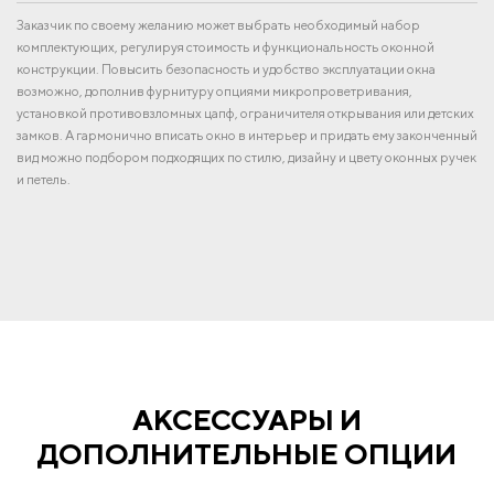
Заказчик по своему желанию может выбрать необходимый набор
комплектующих, регулируя стоимость и функциональность оконной
конструкции. Повысить безопасность и удобство эксплуатации окна
возможно, дополнив фурнитуру опциями микропроветривания,
установкой противовзломных цапф, ограничителя открывания или детских
замков. А гармонично вписать окно в интерьер и придать ему законченный
вид можно подбором подходящих по стилю, дизайну и цвету оконных ручек
и петель.
АКСЕССУАРЫ И
ДОПОЛНИТЕЛЬНЫЕ ОПЦИИ