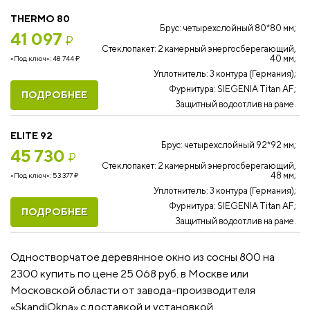
THERMO 80
Брус: четырехслойный 80*80 мм;
41 097
₽
Стеклопакет: 2 камерный энергосберегающий,
40 мм;
«Под ключ»:
48 744
₽
Уплотнитель: 3 контура (Германия);
Фурнитура: SIEGENIA Titan AF;
ПОДРОБНЕЕ
Защитный водоотлив на раме.
ELITE 92
Брус: четырехслойный 92*92 мм;
45 730
₽
Стеклопакет: 2 камерный энергосберегающий,
48 мм;
«Под ключ»:
53 377
₽
Уплотнитель: 3 контура (Германия);
Фурнитура: SIEGENIA Titan AF;
ПОДРОБНЕЕ
Защитный водоотлив на раме.
Одностворчатое деревянное окно из сосны 800 на
2300 купить по цене 25 068 руб. в Москве или
Московской области от завода-производителя
«SkandiOkna» с доставкой и установкой.