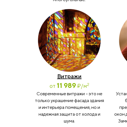
Витражи
11 989
2
от
₽
/м
Современные витражи – это не
Уста
только украшение фасада здания
и интерьера помещения, но и
пре
надежная защита от холода и
окон 
шума.
Замк