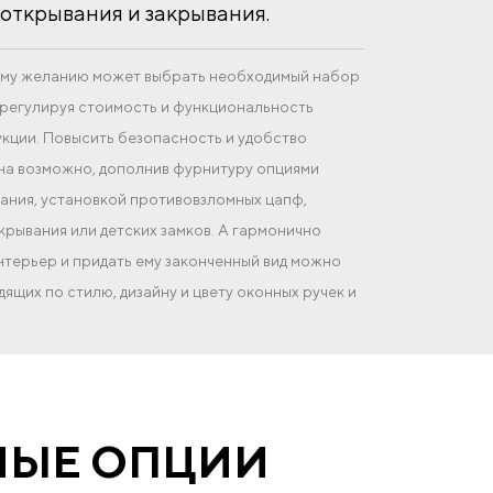
открывания и закрывания.
оему желанию может выбрать необходимый набор
регулируя стоимость и функциональность
кции. Повысить безопасность и удобство
на возможно, дополнив фурнитуру опциями
ния, установкой противовзломных цапф,
крывания или детских замков. А гармонично
интерьер и придать ему законченный вид можно
ящих по стилю, дизайну и цвету оконных ручек и
НЫЕ ОПЦИИ