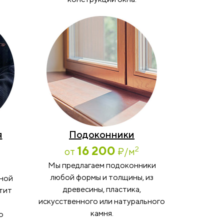
я
Подоконники
16 200
2
от
₽
/м
Мы предлагаем подоконники
любой формы и толщины, из
мной
древесины, пластика,
тит
искусственного или натурального
камня.
о