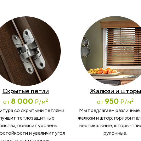
Скрытые петли
Жалюзи и шторы
8 000
950
2
2
от
₽
/м
от
₽
/м
итура со скрытыми петлями
Мы предлагаем различные
лучшит теплозащитные
жалюзи и штор: горизонтал
ойства, повысит уровень
вертикальные, шторы-пли
остойкости и увеличит угол
рулонные.
открывания створок.