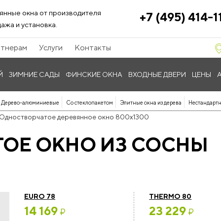
янные окна от производителя
+7 (495) 414-1
ажа и установка.
тнерам
Услуги
Контакты
Й
ЗИМНИЕ САДЫ
ФИНСКИЕ ОКНА
ВХОДНЫЕ ДВЕРИ
ЦЕНЫ
Дерево-алюминиевые
Со стеклопакетом
Элитные окна из дерева
Нестандартн
Одностворчатое деревянное окно 800x1300
ОЕ ОКНО ИЗ СОСНЫ
EURO 78
THERMO 80
14 169
23 229
₽
₽