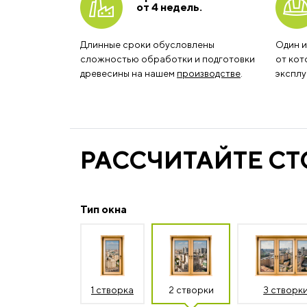
от 4 недель.
Длинные сроки обусловлены
Один и
сложностью обработки и подготовки
от кот
древесины на нашем
производстве
.
эксплу
РАССЧИТАЙТЕ С
Тип окна
1 створка
2 створки
3 створк