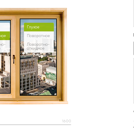
Глухое
ное
Поворотное
но-
Поворотно-
е
откидное
1600