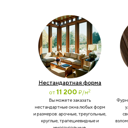
Нестандартная форма
11 200
2
от
₽
/м
Вы можете заказать
Фурн
нестандартные окна любых форм
у
и размеров: арочные, треугольные,
св
круглые, трапециевидные и
взлом
многоугольные.