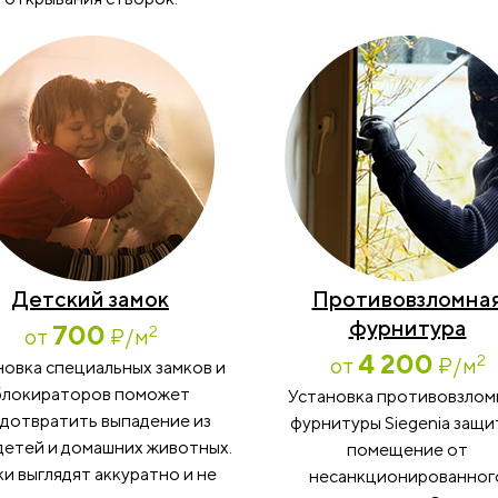
Детский замок
Противовзломна
фурнитура
700
2
от
₽
/м
4 200
2
от
₽
/м
новка специальных замков и
блокираторов поможет
Установка противовзло
дотвратить выпадение из
фурнитуры Siegenia защи
детей и домашних животных.
помещение от
и выглядят аккуратно и не
несанкционированног