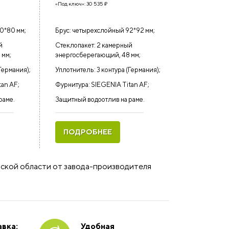
«Под ключ»:
30 535
₽
0*80 мм;
Брус: четырехслойный 92*92 мм;
й
Стеклопакет: 2 камерный
 мм;
энергосберегающий, 48 мм;
Германия);
Уплотнитель: 3 контура (Германия);
tan AF;
Фурнитура: SIEGENIA Titan AF;
раме.
Защитный водоотлив на раме.
ПОДРОБНЕЕ
вской области от завода-производителя
вка:
Удобная