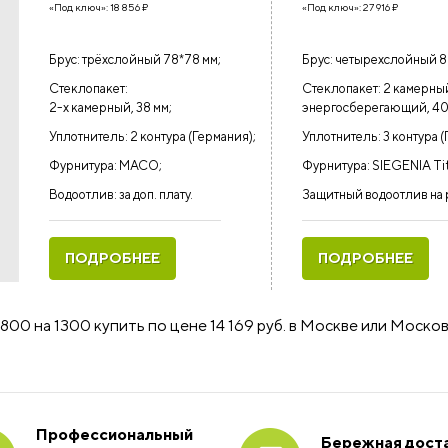
«Под ключ»:
18 856
₽
«Под ключ»:
27 916
₽
Брус: трёхслойный 78*78 мм;
Брус: четырехслойный 8
Стеклопакет:
Стеклопакет: 2 камерны
2-х камерный, 38 мм;
энергосберегающий, 40
Уплотнитель: 2 контура (Германия);
Уплотнитель: 3 контура (
Фурнитура: MACO;
Фурнитура: SIEGENIA Ti
Водоотлив: за доп. плату.
Защитный водоотлив на 
ПОДРОБНЕЕ
ПОДРОБНЕЕ
00 на 1300 купить по цене 14 169 руб. в Москве или Моско
Профессиональный
Бережная доста