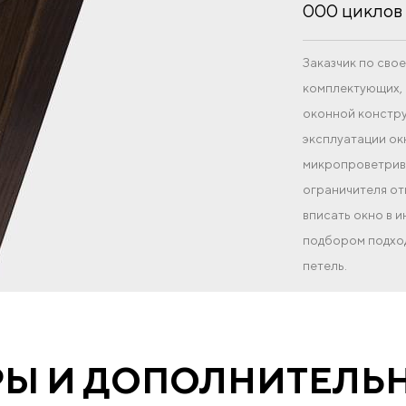
000 циклов 
Заказчик по св
комплектующих, 
оконной констру
эксплуатации ок
микропроветрива
ограничителя от
вписать окно в 
подбором подход
петель.
РЫ И ДОПОЛНИТЕЛЬ