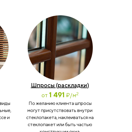
Шпросы (раскладки)
1 491
2
от
₽
/м
 виды
По желанию клиента шпросы
ьные,
могут присутствовать внутри
ссе и
стеклопакета, наклеиваться на
стеклопакет или быть частью
конструкции окна.