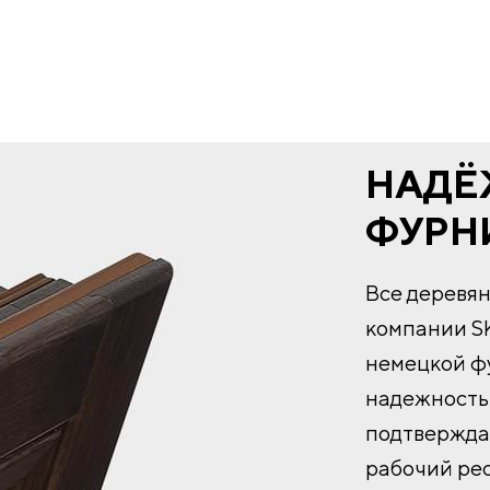
НАДЁ
ФУРН
Все деревя
компании S
немецкой фу
надежность 
подтвержда
рабочий ре