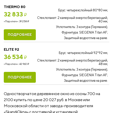
THERMO 80
Брус: четырехслойный 80*80 мм;
32 833
₽
Стеклопакет: 2 камерный энергосберегающий,
40 мм;
«Под ключ»:
39 258
₽
Уплотнитель: 3 контура (Германия);
Фурнитура: SIEGENIA Titan AF;
ПОДРОБНЕЕ
Защитный водоотлив на раме.
ELITE 92
Брус: четырехслойный 92*92 мм;
36 534
₽
Стеклопакет: 2 камерный энергосберегающий,
48 мм;
«Под ключ»:
42 960
₽
Уплотнитель: 3 контура (Германия);
Фурнитура: SIEGENIA Titan AF;
ПОДРОБНЕЕ
Защитный водоотлив на раме.
Одностворчатое деревянное окно из сосны 700 на
2100 купить по цене 20 027 руб. в Москве или
Московской области от завода-производителя
«SkandiOkna» с доставкой и установкой.