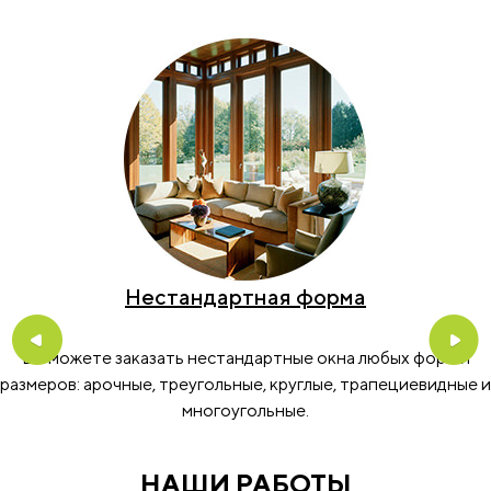
Нестандартная форма
Previous
Nex
Вы можете заказать нестандартные окна любых форм и
размеров: арочные, треугольные, круглые, трапециевидные и
многоугольные.
НАШИ РАБОТЫ