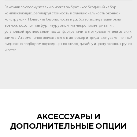
Заказчик по своему желанию может выбрать необходимый набор
комплектующих, регулируя стоимость и функциональность оконной
конструкции. Повысить безопасность и удобство эксплуатации окна
возможно, дополнив фурнитуру опциями микропроветривания,
установкой противовзломных цапф, ограничителя открывания или детских
замков. А гармонично вписать окно в интерьер и придать ему законченный
вид можно подбором подходящих по стилю, дизайну и цвету оконных ручек
и петель.
АКСЕССУАРЫ И
ДОПОЛНИТЕЛЬНЫЕ ОПЦИИ