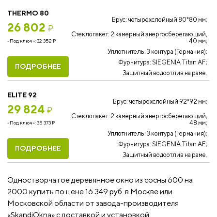
THERMO 80
Брус: четырехслойный 80*80 мм;
26 802
₽
Стеклопакет: 2 камерный энергосберегающий,
40 мм;
«Под ключ»:
32 352
₽
Уплотнитель: 3 контура (Германия);
Фурнитура: SIEGENIA Titan AF;
ПОДРОБНЕЕ
Защитный водоотлив на раме.
ELITE 92
Брус: четырехслойный 92*92 мм;
29 824
₽
Стеклопакет: 2 камерный энергосберегающий,
48 мм;
«Под ключ»:
35 373
₽
Уплотнитель: 3 контура (Германия);
Фурнитура: SIEGENIA Titan AF;
ПОДРОБНЕЕ
Защитный водоотлив на раме.
Одностворчатое деревянное окно из сосны 600 на
2000 купить по цене 16 349 руб. в Москве или
Московской области от завода-производителя
«SkandiOkna» с доставкой и установкой.