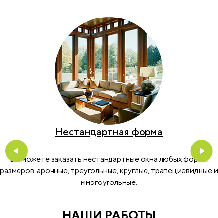
Нестандартная форма
Previous
Nex
Вы можете заказать нестандартные окна любых форм и
размеров: арочные, треугольные, круглые, трапециевидные и
многоугольные.
НАШИ РАБОТЫ