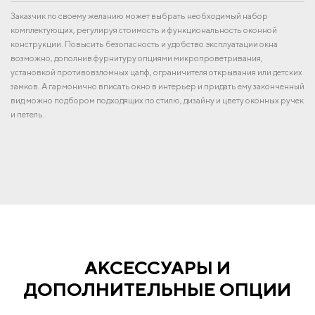
Заказчик по своему желанию может выбрать необходимый набор
комплектующих, регулируя стоимость и функциональность оконной
конструкции. Повысить безопасность и удобство эксплуатации окна
возможно, дополнив фурнитуру опциями микропроветривания,
установкой противовзломных цапф, ограничителя открывания или детских
замков. А гармонично вписать окно в интерьер и придать ему законченный
вид можно подбором подходящих по стилю, дизайну и цвету оконных ручек
и петель.
АКСЕССУАРЫ И
ДОПОЛНИТЕЛЬНЫЕ ОПЦИИ