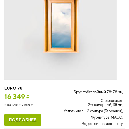
EURO 78
Брус: трёхслойный 78*78 мм;
16 349
₽
Стеклопакет:
2-х камерный, 38 мм;
«Под ключ»:
21 898
₽
Уплотнитель: 2 контура (Германия);
Фурнитура: MACO;
ПОДРОБНЕЕ
Водоотлив: за доп. плату.