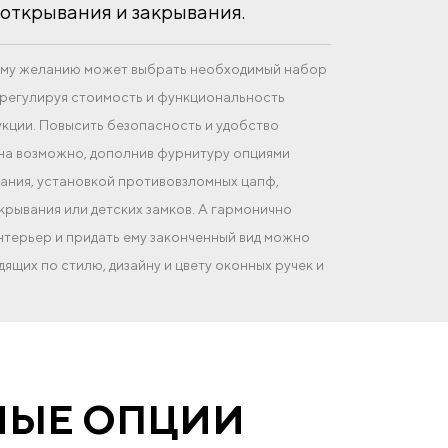
открывания и закрывания.
оему желанию может выбрать необходимый набор
регулируя стоимость и функциональность
кции. Повысить безопасность и удобство
на возможно, дополнив фурнитуру опциями
ния, установкой противовзломных цапф,
крывания или детских замков. А гармонично
интерьер и придать ему законченный вид можно
ящих по стилю, дизайну и цвету оконных ручек и
НЫЕ ОПЦИИ