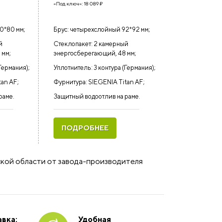
«Под ключ»:
18 089
₽
0*80 мм;
Брус: четырехслойный 92*92 мм;
й
Стеклопакет: 2 камерный
 мм;
энергосберегающий, 48 мм;
Германия);
Уплотнитель: 3 контура (Германия);
tan AF;
Фурнитура: SIEGENIA Titan AF;
раме.
Защитный водоотлив на раме.
ПОДРОБНЕЕ
ской области от завода-производителя
вка:
Удобная