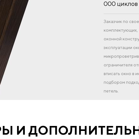
000 циклов 
Заказчик по св
комплектующих, 
оконной констру
эксплуатации ок
микропроветрива
ограничителя от
вписать окно в 
подбором подход
петель.
РЫ И ДОПОЛНИТЕЛЬ