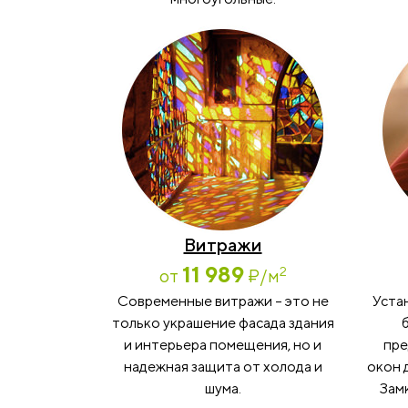
Витражи
11 989
2
от
₽
/м
Современные витражи – это не
Уста
только украшение фасада здания
и интерьера помещения, но и
пре
надежная защита от холода и
окон 
шума.
Замк