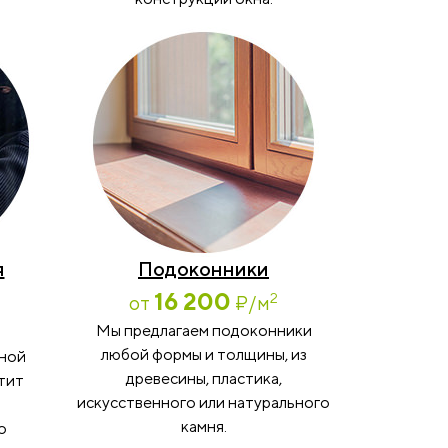
я
Подоконники
16 200
2
от
₽
/м
Мы предлагаем подоконники
любой формы и толщины, из
мной
древесины, пластика,
тит
искусственного или натурального
камня.
о