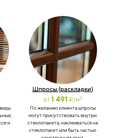
Шпросы (раскладки)
1 491
2
от
₽
/м
 виды
По желанию клиента шпросы
ьные,
могут присутствовать внутри
ссе и
стеклопакета, наклеиваться на
стеклопакет или быть частью
конструкции окна.