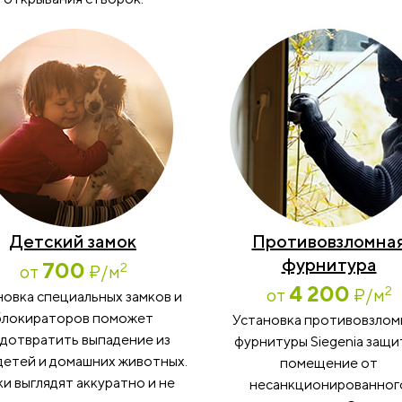
Детский замок
Противовзломна
фурнитура
700
2
от
₽
/м
4 200
2
от
₽
/м
новка специальных замков и
блокираторов поможет
Установка противовзло
дотвратить выпадение из
фурнитуры Siegenia защи
детей и домашних животных.
помещение от
и выглядят аккуратно и не
несанкционированног