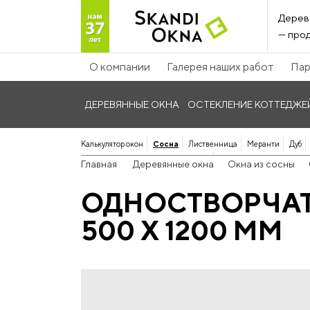
Дерев
— прод
О компании
Галерея наших работ
Пар
ДЕРЕВЯННЫЕ ОКНА
ОСТЕКЛЕНИЕ КОТТЕДЖЕ
Калькулятор окон
Сосна
Лиственница
Меранти
Дуб
Панорамные дерево-алюминиевые
Главная
Деревянные окна
Окна из сосны
ОДНОСТВОРЧАТ
500 Х 1200 ММ