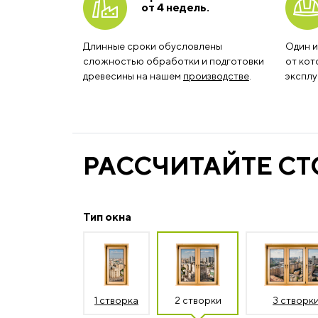
от 4 недель.
Длинные сроки обусловлены
Один и
сложностью обработки и подготовки
от кот
древесины на нашем
производстве
.
эксплу
РАССЧИТАЙТЕ С
Тип окна
1 створка
2 створки
3 створк