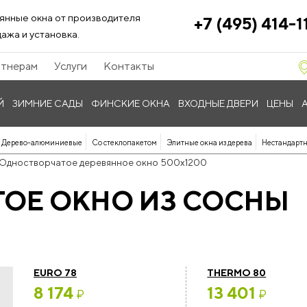
янные окна от производителя
+7 (495) 414-1
ажа и установка.
тнерам
Услуги
Контакты
Й
ЗИМНИЕ САДЫ
ФИНСКИЕ ОКНА
ВХОДНЫЕ ДВЕРИ
ЦЕНЫ
Дерево-алюминиевые
Со стеклопакетом
Элитные окна из дерева
Нестандартн
Одностворчатое деревянное окно 500x1200
ОЕ ОКНО ИЗ СОСНЫ
EURO 78
THERMO 80
8 174
13 401
₽
₽