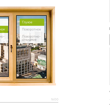
Глухое
ное
Поворотное
но-
Поворотно-
е
откидное
1600