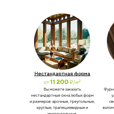
Нестандартная форма
11 200
2
от
₽
/м
Вы можете заказать
Фурн
нестандартные окна любых форм
у
и размеров: арочные, треугольные,
св
круглые, трапециевидные и
взлом
многоугольные.