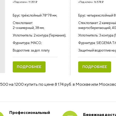
«Под ключ»:
11 351
₽
«Под ключ»:
16 578
₽
Брус: трёхслойный 78*78 мм;
Брус: четырехслойный 8
Стеклопакет:
Стеклопакет: 2 камерны
2-х камерный, 38 мм;
энергосберегающий, 40
Уплотнитель: 2 контура (Германия);
Уплотнитель: 3 контура (
Фурнитура: MACO;
Фурнитура: SIEGENIA Ti
Водоотлив: за доп. плату.
Защитный водоотлив на 
ПОДРОБНЕЕ
ПОДРОБНЕЕ
00 на 1200 купить по цене 8 174 руб. в Москве или Москов
Профессиональный
Бережная доста