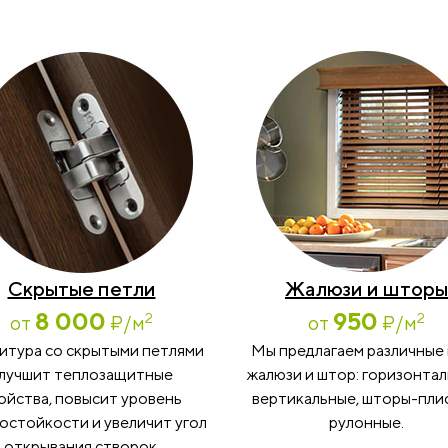
Скрытые петли
Жалюзи и шторы
8 000
950
2
2
от
₽
/м
от
₽
/м
итура со скрытыми петлями
Мы предлагаем различные
лучшит теплозащитные
жалюзи и штор: горизонтал
ойства, повысит уровень
вертикальные, шторы-пли
остойкости и увеличит угол
рулонные.
открывания створок.