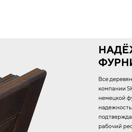
НАДЁ
ФУРН
Все деревя
компании S
немецкой фу
надежность 
подтвержда
рабочий ре