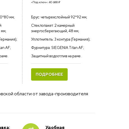
«Под ключ»:
40 688
₽
0*80 мм;
Брус: четырехслойный 92*92 мм;
й
Стеклопакет: 2 камерный
 мм;
энергосберегающий, 48 мм;
Германия);
Уплотнитель: 3 контура (Германия);
tan AF;
Фурнитура: SIEGENIA Titan AF;
раме.
Защитный водоотлив на раме.
ПОДРОБНЕЕ
ковской области от завода-производителя
вка:
Удобная