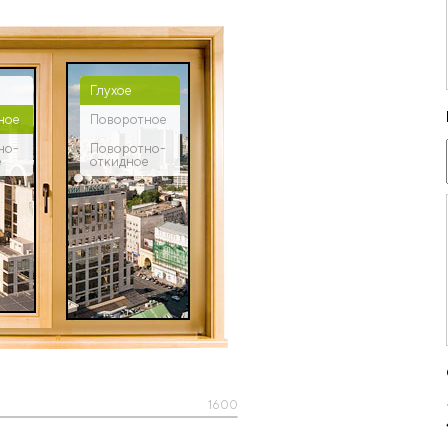
Глухое
ное
Поворотное
но-
Поворотно-
е
откидное
1600