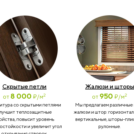
Скрытые петли
Жалюзи и шторы
8 000
950
2
2
от
₽
/м
от
₽
/м
итура со скрытыми петлями
Мы предлагаем различные
лучшит теплозащитные
жалюзи и штор: горизонтал
ойства, повысит уровень
вертикальные, шторы-пли
остойкости и увеличит угол
рулонные.
открывания створок.