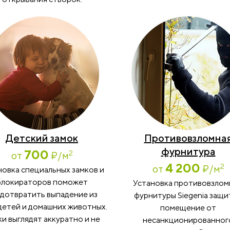
Детский замок
Противовзломна
фурнитура
700
2
от
₽
/м
4 200
2
от
₽
/м
новка специальных замков и
блокираторов поможет
Установка противовзло
дотвратить выпадение из
фурнитуры Siegenia защи
детей и домашних животных.
помещение от
и выглядят аккуратно и не
несанкционированног