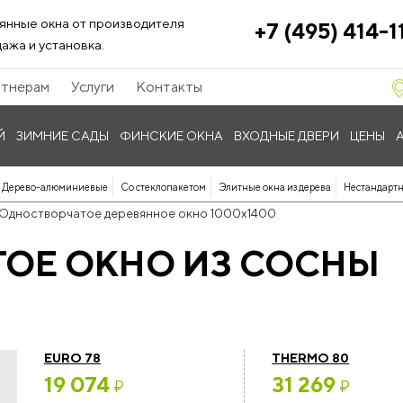
янные окна от производителя
+7 (495) 414-1
ажа и установка.
тнерам
Услуги
Контакты
Й
ЗИМНИЕ САДЫ
ФИНСКИЕ ОКНА
ВХОДНЫЕ ДВЕРИ
ЦЕНЫ
Дерево-алюминиевые
Со стеклопакетом
Элитные окна из дерева
Нестандартн
Одностворчатое деревянное окно 1000x1400
ОЕ ОКНО ИЗ СОСНЫ
EURO 78
THERMO 80
19 074
31 269
₽
₽