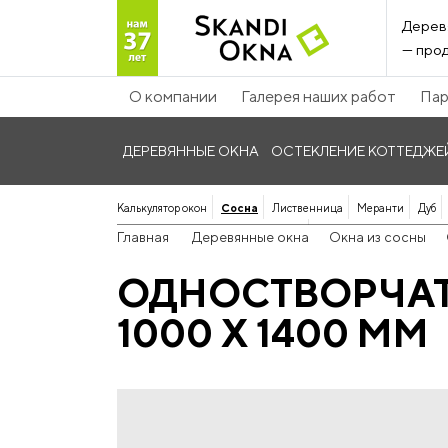
Дерев
— прод
О компании
Галерея наших работ
Пар
ДЕРЕВЯННЫЕ ОКНА
ОСТЕКЛЕНИЕ КОТТЕДЖЕ
Калькулятор окон
Сосна
Лиственница
Меранти
Дуб
Панорамные дерево-алюминиевые
Главная
Деревянные окна
Окна из сосны
ОДНОСТВОРЧАТ
1000 Х 1400 ММ