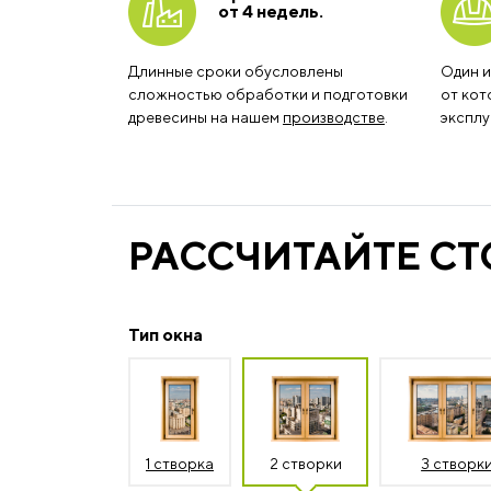
от 4 недель.
Длинные сроки обусловлены
Один и
сложностью обработки и подготовки
от кот
древесины на нашем
производстве
.
эксплу
РАССЧИТАЙТЕ С
Тип окна
1 створка
2 створки
3 створк