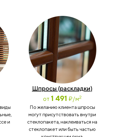
Шпросы (раскладки)
1 491
2
от
₽
/м
 виды
По желанию клиента шпросы
ьные,
могут присутствовать внутри
ссе и
стеклопакета, наклеиваться на
стеклопакет или быть частью
конструкции окна.