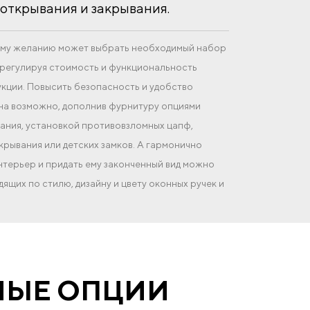
открывания и закрывания.
оему желанию может выбрать необходимый набор
регулируя стоимость и функциональность
кции. Повысить безопасность и удобство
на возможно, дополнив фурнитуру опциями
ния, установкой противовзломных цапф,
крывания или детских замков. А гармонично
интерьер и придать ему законченный вид можно
ящих по стилю, дизайну и цвету оконных ручек и
НЫЕ ОПЦИИ