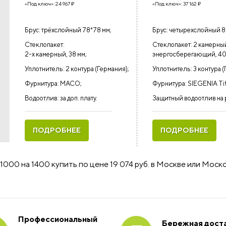
«Под ключ»:
24 967
₽
«Под ключ»:
37 162
₽
Брус: трёхслойный 78*78 мм;
Брус: четырехслойный 8
Стеклопакет:
Стеклопакет: 2 камерны
2-х камерный, 38 мм;
энергосберегающий, 40
Уплотнитель: 2 контура (Германия);
Уплотнитель: 3 контура (
Фурнитура: MACO;
Фурнитура: SIEGENIA Ti
Водоотлив: за доп. плату.
Защитный водоотлив на 
ПОДРОБНЕЕ
ПОДРОБНЕЕ
000 на 1400 купить по цене 19 074 руб. в Москве или Мос
Профессиональный
Бережная доста