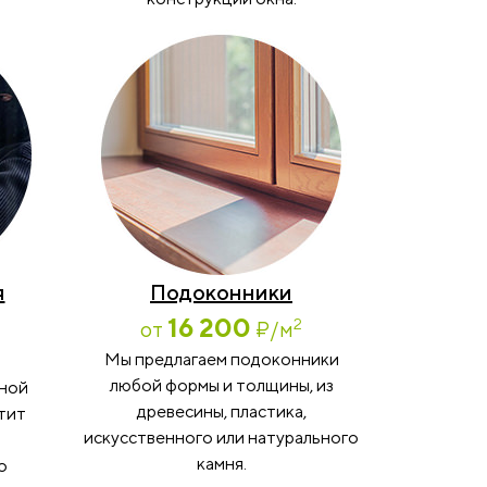
я
Подоконники
16 200
2
от
₽
/м
Мы предлагаем подоконники
любой формы и толщины, из
мной
древесины, пластика,
тит
искусственного или натурального
камня.
о