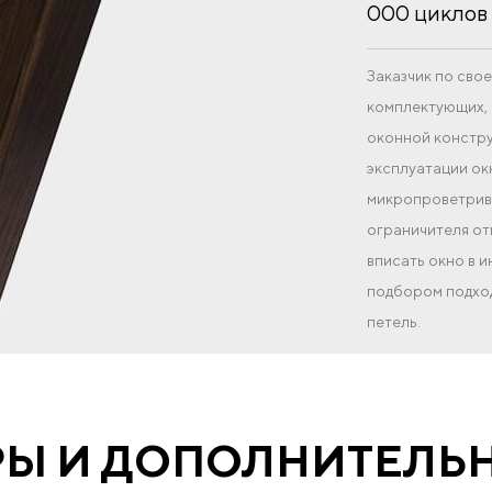
000 циклов 
Заказчик по св
комплектующих, 
оконной констру
эксплуатации ок
микропроветрива
ограничителя от
вписать окно в 
подбором подход
петель.
РЫ И ДОПОЛНИТЕЛЬ