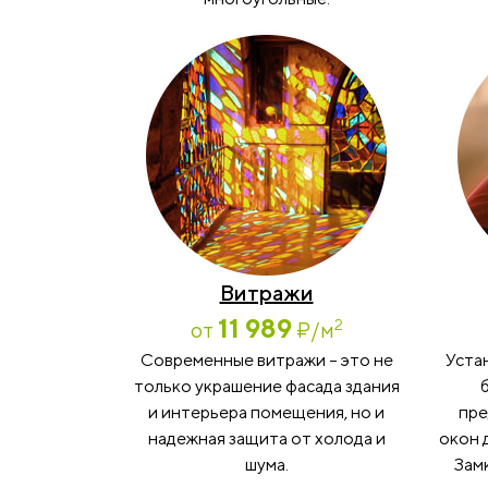
Витражи
11 989
2
от
₽
/м
Современные витражи – это не
Уста
только украшение фасада здания
и интерьера помещения, но и
пре
надежная защита от холода и
окон 
шума.
Замк