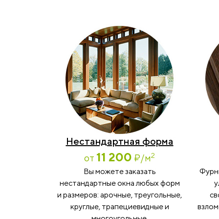
Нестандартная форма
11 200
2
от
₽
/м
Вы можете заказать
Фурн
нестандартные окна любых форм
у
и размеров: арочные, треугольные,
св
круглые, трапециевидные и
взлом
многоугольные.