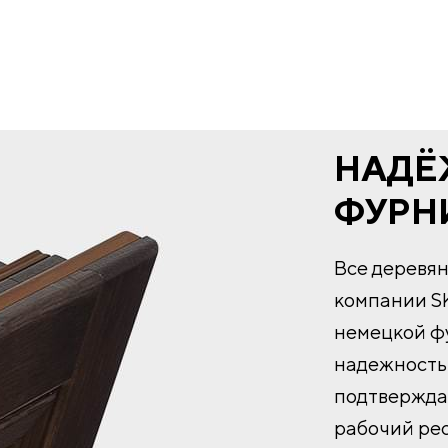
НАДЁ
ФУРН
Все деревя
компании S
немецкой фу
надежность 
подтвержда
рабочий ре