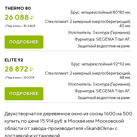
THERMO 80
Брус: четырехслойный 80*80 мм;
26 088
₽
Стеклопакет: 2 камерный энергосберегающий,
40 мм;
«Под ключ»:
30 246
₽
Уплотнитель: 3 контура (Германия);
Фурнитура: SIEGENIA Titan AF;
ПОДРОБНЕЕ
Защитный водоотлив на раме.
ELITE 92
Брус: четырехслойный 92*92 мм;
28 872
₽
Стеклопакет: 2 камерный энергосберегающий,
48 мм;
«Под ключ»:
33 031
₽
Уплотнитель: 3 контура (Германия);
Фурнитура: SIEGENIA Titan AF;
ПОДРОБНЕЕ
Защитный водоотлив на раме.
Двухстворчатое деревянное окно из сосны 1600 на 500
купить по цене 15 914 руб. в Москве или Московской
области от завода-производителя «SkandiOkna» с
доставкой и установкой.