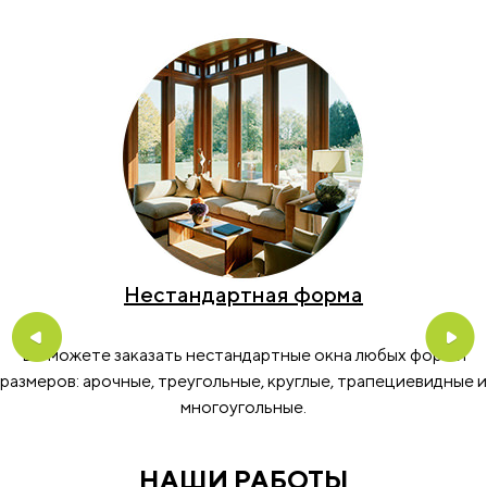
Нестандартная форма
Previous
Nex
Вы можете заказать нестандартные окна любых форм и
размеров: арочные, треугольные, круглые, трапециевидные и
многоугольные.
НАШИ РАБОТЫ