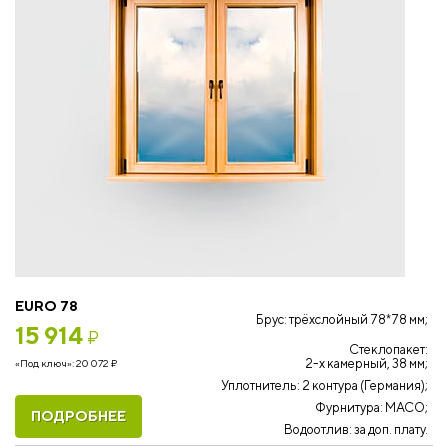
EURO 78
Брус: трёхслойный 78*78 мм;
15 914
₽
Стеклопакет:
2-х камерный, 38 мм;
«Под ключ»:
20 072
₽
Уплотнитель: 2 контура (Германия);
Фурнитура: MACO;
ПОДРОБНЕЕ
Водоотлив: за доп. плату.