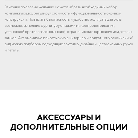
Заказчик по своему желанию может выбрать необходимый набор
комплектующих, регулируя стоимость и функциональность оконной
конструкции. Повысить безопасность и удобство эксплуатации окна
возможно, дополнив фурнитуру опциями микропроветривания,
установкой противовзломных цапф, ограничителя открывания или детских
замков. А гармонично вписать окно в интерьер и придать ему законченный
вид можно подбором подходящих по стилю, дизайну и цвету оконных ручек
и петель.
АКСЕССУАРЫ И
ДОПОЛНИТЕЛЬНЫЕ ОПЦИИ