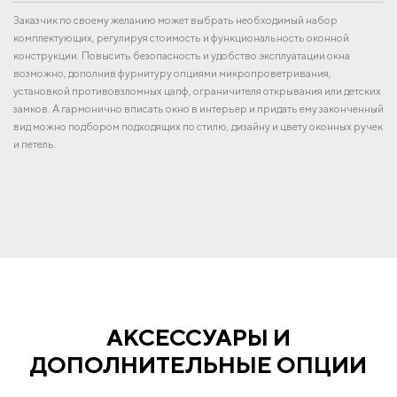
Заказчик по своему желанию может выбрать необходимый набор
комплектующих, регулируя стоимость и функциональность оконной
конструкции. Повысить безопасность и удобство эксплуатации окна
возможно, дополнив фурнитуру опциями микропроветривания,
установкой противовзломных цапф, ограничителя открывания или детских
замков. А гармонично вписать окно в интерьер и придать ему законченный
вид можно подбором подходящих по стилю, дизайну и цвету оконных ручек
и петель.
АКСЕССУАРЫ И
ДОПОЛНИТЕЛЬНЫЕ ОПЦИИ