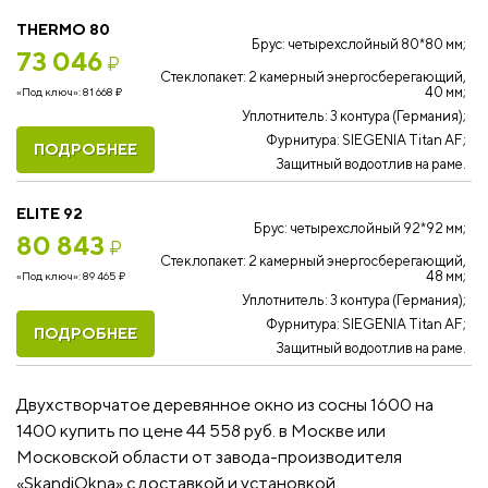
THERMO 80
Брус: четырехслойный 80*80 мм;
73 046
₽
Стеклопакет: 2 камерный энергосберегающий,
40 мм;
«Под ключ»:
81 668
₽
Уплотнитель: 3 контура (Германия);
Фурнитура: SIEGENIA Titan AF;
ПОДРОБНЕЕ
Защитный водоотлив на раме.
ELITE 92
Брус: четырехслойный 92*92 мм;
80 843
₽
Стеклопакет: 2 камерный энергосберегающий,
48 мм;
«Под ключ»:
89 465
₽
Уплотнитель: 3 контура (Германия);
Фурнитура: SIEGENIA Titan AF;
ПОДРОБНЕЕ
Защитный водоотлив на раме.
Двухстворчатое деревянное окно из сосны 1600 на
1400 купить по цене 44 558 руб. в Москве или
Московской области от завода-производителя
«SkandiOkna» с доставкой и установкой.