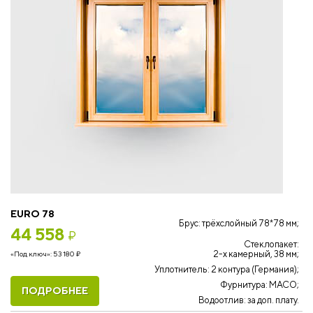
EURO 78
Брус: трёхслойный 78*78 мм;
44 558
₽
Стеклопакет:
2-х камерный, 38 мм;
«Под ключ»:
53 180
₽
Уплотнитель: 2 контура (Германия);
Фурнитура: MACO;
ПОДРОБНЕЕ
Водоотлив: за доп. плату.