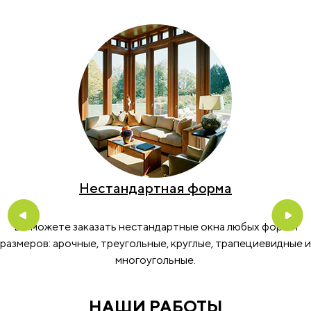
Нестандартная форма
Previous
Nex
Вы можете заказать нестандартные окна любых форм и
размеров: арочные, треугольные, круглые, трапециевидные и
многоугольные.
НАШИ РАБОТЫ