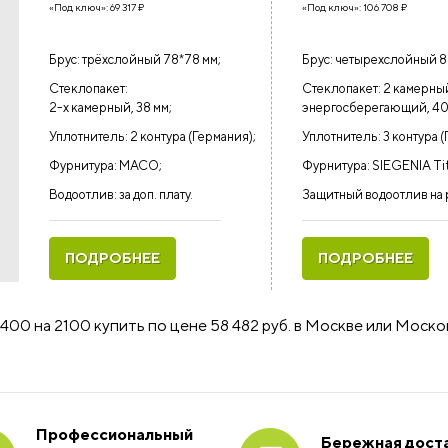
«Под ключ»:
69 317
₽
«Под ключ»:
106 708
₽
Брус: трёхслойный 78*78 мм;
Брус: четырехслойный 8
Стеклопакет:
Стеклопакет: 2 камерны
2-х камерный, 38 мм;
энергосберегающий, 40
Уплотнитель: 2 контура (Германия);
Уплотнитель: 3 контура (
Фурнитура: MACO;
Фурнитура: SIEGENIA Ti
Водоотлив: за доп. плату.
Защитный водоотлив на 
ПОДРОБНЕЕ
ПОДРОБНЕЕ
400 на 2100 купить по цене 58 482 руб. в Москве или Моск
Профессиональный
Бережная доста