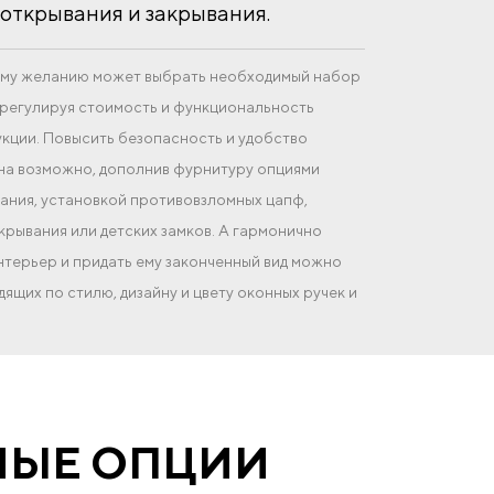
открывания и закрывания.
оему желанию может выбрать необходимый набор
регулируя стоимость и функциональность
кции. Повысить безопасность и удобство
на возможно, дополнив фурнитуру опциями
ния, установкой противовзломных цапф,
крывания или детских замков. А гармонично
интерьер и придать ему законченный вид можно
ящих по стилю, дизайну и цвету оконных ручек и
НЫЕ ОПЦИИ