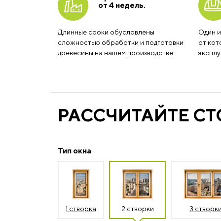
от 4 недель.
Длинные сроки обусловлены
Один и
сложностью обработки и подготовки
от кот
древесины на нашем
производстве
.
эксплу
РАССЧИТАЙТЕ С
Тип окна
1 створка
2 створки
3 створк