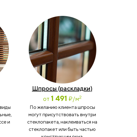
Шпросы (раскладки)
1 491
2
от
₽
/м
 виды
По желанию клиента шпросы
ьные,
могут присутствовать внутри
ссе и
стеклопакета, наклеиваться на
стеклопакет или быть частью
конструкции окна.