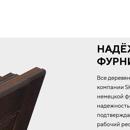
НАДЁ
ФУРН
Все деревя
компании S
немецкой фу
надежность 
подтвержда
рабочий ре