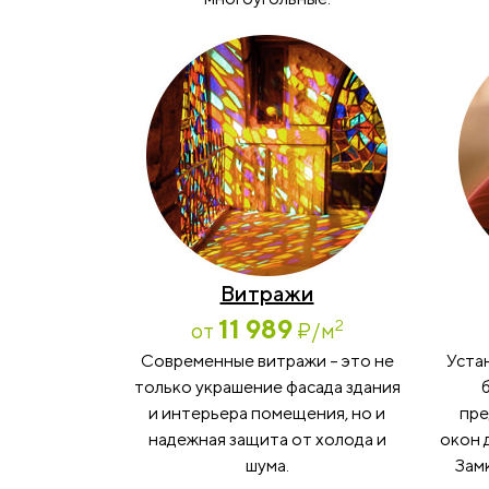
Витражи
11 989
2
от
₽
/м
Современные витражи – это не
Уста
только украшение фасада здания
и интерьера помещения, но и
пре
надежная защита от холода и
окон 
шума.
Замк