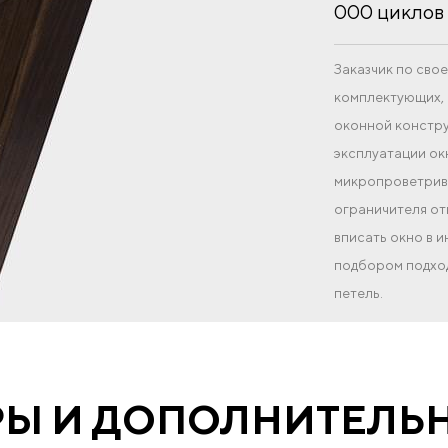
000 циклов 
Заказчик по св
комплектующих, 
оконной констру
эксплуатации ок
микропроветрива
ограничителя от
вписать окно в 
подбором подход
петель.
РЫ И ДОПОЛНИТЕЛЬ