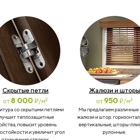
Скрытые петли
Жалюзи и шторы
8 000
950
2
2
от
₽
/м
от
₽
/м
итура со скрытыми петлями
Мы предлагаем различные
лучшит теплозащитные
жалюзи и штор: горизонтал
ойства, повысит уровень
вертикальные, шторы-пли
остойкости и увеличит угол
рулонные.
открывания створок.