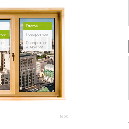
Глухое
ное
Поворотное
но-
Поворотно-
е
откидное
1600