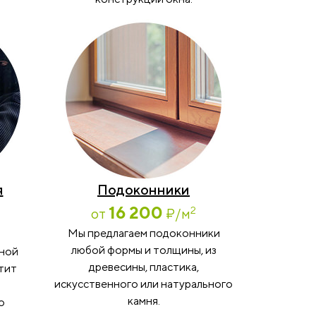
я
Подоконники
16 200
2
от
₽
/м
Мы предлагаем подоконники
любой формы и толщины, из
мной
древесины, пластика,
тит
искусственного или натурального
камня.
о