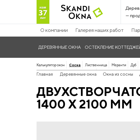
Дерев
— прод
О компании
Галерея наших работ
Пар
ДЕРЕВЯННЫЕ ОКНА
ОСТЕКЛЕНИЕ КОТТЕДЖЕ
Калькулятор окон
Сосна
Лиственница
Меранти
Дуб
Панорамные дерево-алюминиевые
Главная
Деревянные окна
Окна из сосны
ДВУХСТВОРЧАТ
1400 Х 2100 ММ