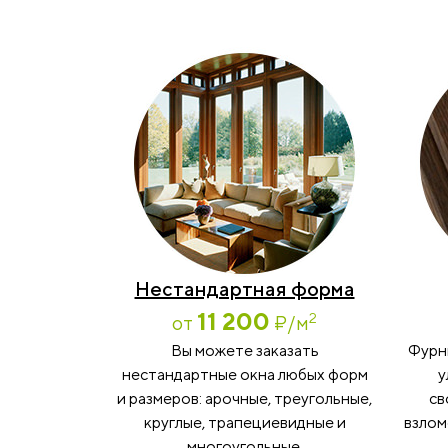
Нестандартная форма
11 200
2
от
₽
/м
Вы можете заказать
Фурн
нестандартные окна любых форм
у
и размеров: арочные, треугольные,
св
круглые, трапециевидные и
взлом
многоугольные.