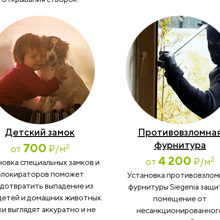
Детский замок
Противовзломна
фурнитура
700
2
от
₽
/м
4 200
2
от
₽
/м
новка специальных замков и
блокираторов поможет
Установка противовзло
дотвратить выпадение из
фурнитуры Siegenia защи
детей и домашних животных.
помещение от
и выглядят аккуратно и не
несанкционированног