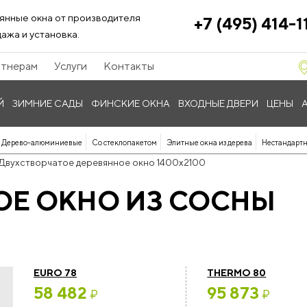
янные окна от производителя
+7 (495) 414-1
ажа и установка.
тнерам
Услуги
Контакты
Й
ЗИМНИЕ САДЫ
ФИНСКИЕ ОКНА
ВХОДНЫЕ ДВЕРИ
ЦЕНЫ
Дерево-алюминиевые
Со стеклопакетом
Элитные окна из дерева
Нестандартн
Двухстворчатое деревянное окно 1400x2100
ОЕ ОКНО ИЗ СОСНЫ
EURO 78
THERMO 80
58 482
95 873
₽
₽