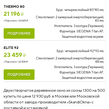
THERMO 80
Брус: четырехслойный 80*80 мм;
21 196
₽
Стеклопакет: 2 камерный энергосберегающий,
40 мм;
«Под ключ»:
24 665
₽
Уплотнитель: 3 контура (Германия);
Фурнитура: SIEGENIA Titan AF;
ПОДРОБНЕЕ
Защитный водоотлив на раме.
ELITE 92
Брус: четырехслойный 92*92 мм;
23 459
₽
Стеклопакет: 2 камерный энергосберегающий,
48 мм;
«Под ключ»:
26 928
₽
Уплотнитель: 3 контура (Германия);
Фурнитура: SIEGENIA Titan AF;
ПОДРОБНЕЕ
Защитный водоотлив на раме.
Двухстворчатое деревянное окно из сосны 1300 на 500
купить по цене 12 930 руб. в Москве или Московской
области от завода-производителя «SkandiOkna» с
доставкой и установкой.