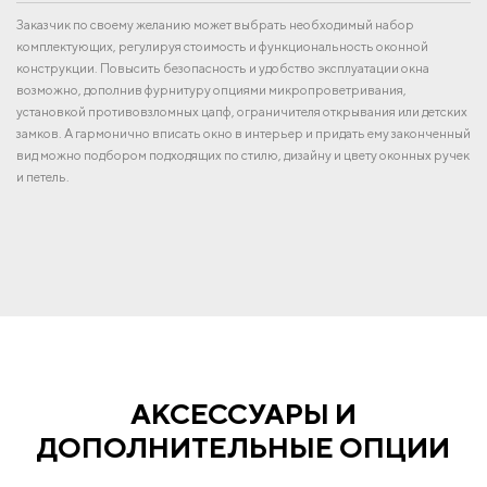
Заказчик по своему желанию может выбрать необходимый набор
комплектующих, регулируя стоимость и функциональность оконной
конструкции. Повысить безопасность и удобство эксплуатации окна
возможно, дополнив фурнитуру опциями микропроветривания,
установкой противовзломных цапф, ограничителя открывания или детских
замков. А гармонично вписать окно в интерьер и придать ему законченный
вид можно подбором подходящих по стилю, дизайну и цвету оконных ручек
и петель.
АКСЕССУАРЫ И
ДОПОЛНИТЕЛЬНЫЕ ОПЦИИ