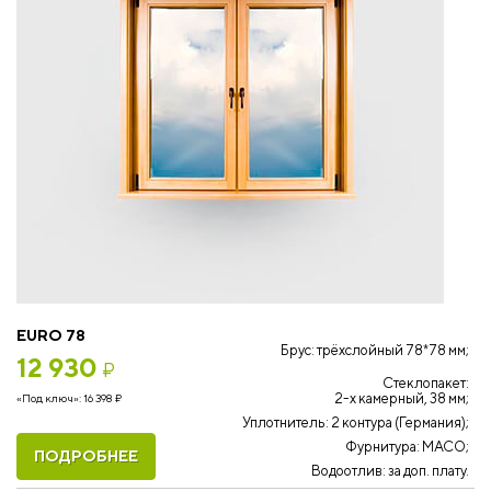
EURO 78
Брус: трёхслойный 78*78 мм;
12 930
₽
Стеклопакет:
2-х камерный, 38 мм;
«Под ключ»:
16 398
₽
Уплотнитель: 2 контура (Германия);
Фурнитура: MACO;
ПОДРОБНЕЕ
Водоотлив: за доп. плату.