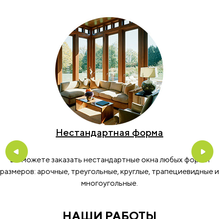
Нестандартная форма
Previous
Nex
Вы можете заказать нестандартные окна любых форм и
размеров: арочные, треугольные, круглые, трапециевидные и
многоугольные.
НАШИ РАБОТЫ