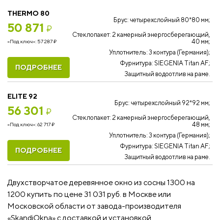
THERMO 80
Брус: четырехслойный 80*80 мм;
50 871
₽
Стеклопакет: 2 камерный энергосберегающий,
40 мм;
«Под ключ»:
57 287
₽
Уплотнитель: 3 контура (Германия);
Фурнитура: SIEGENIA Titan AF;
ПОДРОБНЕЕ
Защитный водоотлив на раме.
ELITE 92
Брус: четырехслойный 92*92 мм;
56 301
₽
Стеклопакет: 2 камерный энергосберегающий,
48 мм;
«Под ключ»:
62 717
₽
Уплотнитель: 3 контура (Германия);
Фурнитура: SIEGENIA Titan AF;
ПОДРОБНЕЕ
Защитный водоотлив на раме.
Двухстворчатое деревянное окно из сосны 1300 на
1200 купить по цене 31 031 руб. в Москве или
Московской области от завода-производителя
«SkandiOkna» с доставкой и установкой.