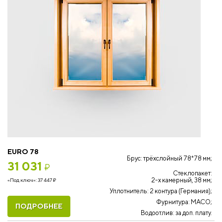
EURO 78
Брус: трёхслойный 78*78 мм;
31 031
₽
Стеклопакет:
2-х камерный, 38 мм;
«Под ключ»:
37 447
₽
Уплотнитель: 2 контура (Германия);
Фурнитура: MACO;
ПОДРОБНЕЕ
Водоотлив: за доп. плату.