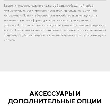
Заказчик по своему желанию может выбрать необходимый набор
комплектующих, регулируя стоимость и функциональность оконной
конструкции. Повысить безопасность и удобство эксплуатации окна
возможно, дополнив фурнитуру опциями микропроветривания,
установкой противовзломных цапф, ограничителя открывания или детских
замков. А гармонично вписать окно в интерьер и придать ему законченный
вид можно подбором подходящих по стилю, дизайну и цвету оконных ручек
и петель.
АКСЕССУАРЫ И
ДОПОЛНИТЕЛЬНЫЕ ОПЦИИ