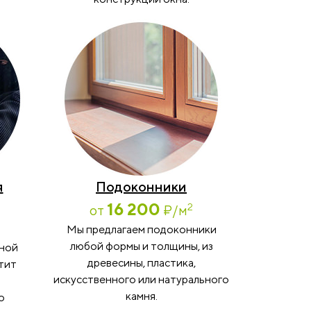
я
Подоконники
16 200
2
от
₽
/м
Мы предлагаем подоконники
любой формы и толщины, из
мной
древесины, пластика,
тит
искусственного или натурального
камня.
о