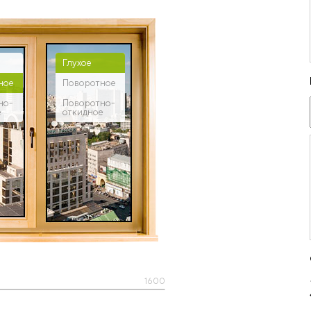
Глухое
ное
Поворотное
но-
Поворотно-
е
откидное
1600