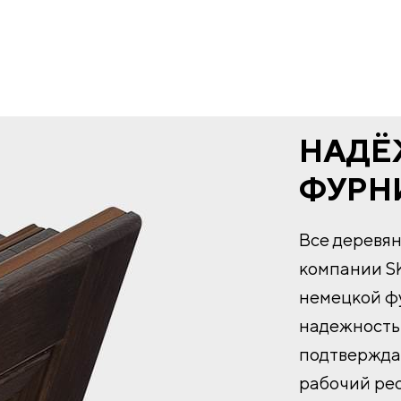
НАДЁ
ФУРН
Все деревя
компании S
немецкой фу
надежность 
подтвержда
рабочий ре