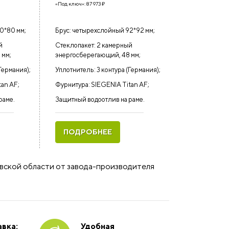
«Под ключ»:
87 973
₽
0*80 мм;
Брус: четырехслойный 92*92 мм;
й
Стеклопакет: 2 камерный
 мм;
энергосберегающий, 48 мм;
Германия);
Уплотнитель: 3 контура (Германия);
tan AF;
Фурнитура: SIEGENIA Titan AF;
раме.
Защитный водоотлив на раме.
ПОДРОБНЕЕ
овской области от завода-производителя
вка:
Удобная