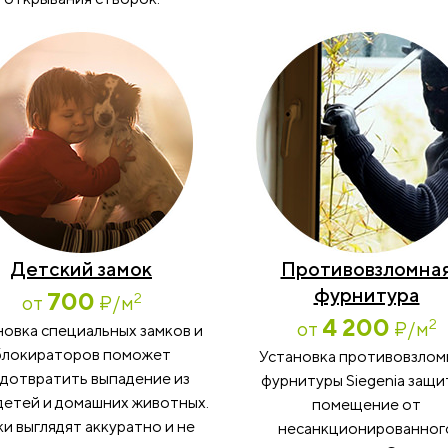
Детский замок
Противовзломна
фурнитура
700
2
от
₽
/м
4 200
2
от
₽
/м
новка специальных замков и
блокираторов поможет
Установка противовзло
дотвратить выпадение из
фурнитуры Siegenia защи
детей и домашних животных.
помещение от
и выглядят аккуратно и не
несанкционированног