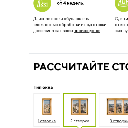
от 4 недель.
Длинные сроки обусловлены
Один и
сложностью обработки и подготовки
от кот
древесины на нашем
производстве
.
эксплу
РАССЧИТАЙТЕ С
Тип окна
1 створка
2 створки
3 створк