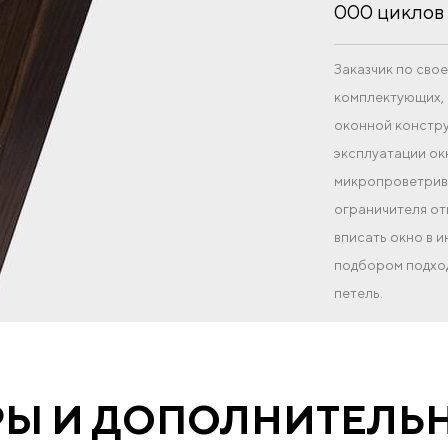
000 циклов 
Заказчик по св
комплектующих, 
оконной констру
эксплуатации ок
микропроветрива
ограничителя от
вписать окно в 
подбором подход
петель.
РЫ И ДОПОЛНИТЕЛЬ