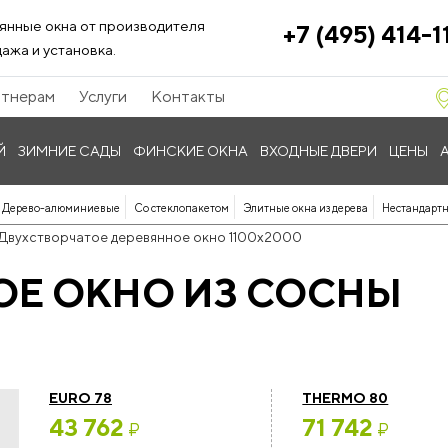
янные окна от производителя
+7 (495) 414-1
ажа и установка.
тнерам
Услуги
Контакты
Й
ЗИМНИЕ САДЫ
ФИНСКИЕ ОКНА
ВХОДНЫЕ ДВЕРИ
ЦЕНЫ
Дерево-алюминиевые
Со стеклопакетом
Элитные окна из дерева
Нестандартн
Двухстворчатое деревянное окно 1100x2000
ОЕ ОКНО ИЗ СОСНЫ
EURO 78
THERMO 80
43 762
71 742
₽
₽