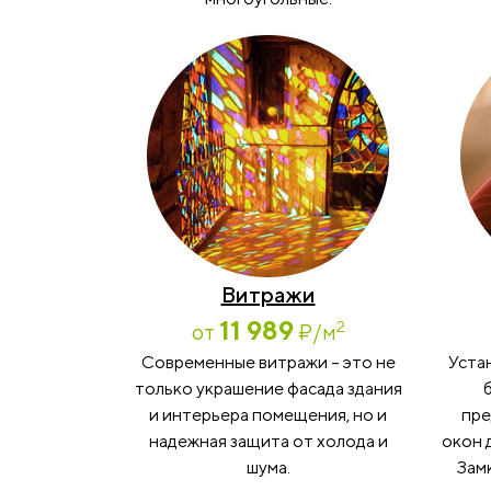
Витражи
11 989
2
от
₽
/м
Современные витражи – это не
Уста
только украшение фасада здания
и интерьера помещения, но и
пре
надежная защита от холода и
окон 
шума.
Замк