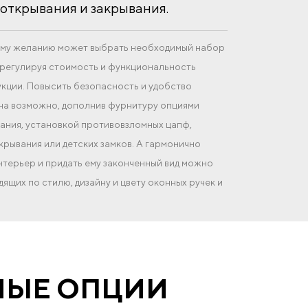
открывания и закрывания.
оему желанию может выбрать необходимый набор
регулируя стоимость и функциональность
кции. Повысить безопасность и удобство
на возможно, дополнив фурнитуру опциями
ния, установкой противовзломных цапф,
крывания или детских замков. А гармонично
интерьер и придать ему законченный вид можно
ящих по стилю, дизайну и цвету оконных ручек и
НЫЕ ОПЦИИ