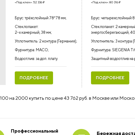
«Под ключ»:
52 336
₽
«Под ключ»:
80 316
₽
Брус: трёхслойный 78*78 мм;
Брус: четырехслойный 8
Стеклопакет:
Стеклопакет: 2 камерны
2-х камерный, 38 мм;
энергосберегающий, 40
Уплотнитель: 2 контура (Германия);
Уплотнитель: 3 контура (
Фурнитура: MACO;
Фурнитура: SIEGENIA Ti
Водоотлив: за доп. плату.
Защитный водоотлив на 
ПОДРОБНЕЕ
ПОДРОБНЕЕ
100 на 2000 купить по цене 43 762 руб. в Москве или Моск
Профессиональный
Бережная доста