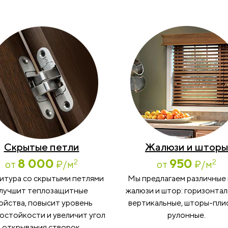
Скрытые петли
Жалюзи и шторы
8 000
950
2
2
от
₽
/м
от
₽
/м
итура со скрытыми петлями
Мы предлагаем различные
лучшит теплозащитные
жалюзи и штор: горизонтал
ойства, повысит уровень
вертикальные, шторы-пли
остойкости и увеличит угол
рулонные.
открывания створок.