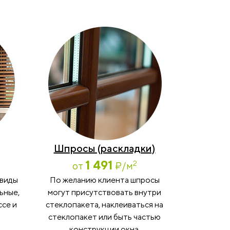
Шпросы (раскладки)
1 491
2
от
₽
/м
 виды
По желанию клиента шпросы
ьные,
могут присутствовать внутри
ссе и
стеклопакета, наклеиваться на
стеклопакет или быть частью
конструкции окна.