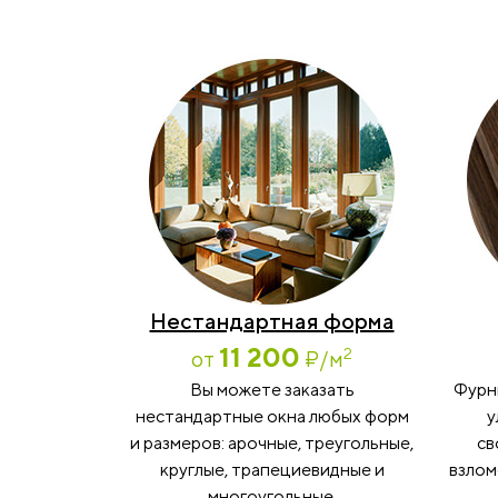
Нестандартная форма
11 200
2
от
₽
/м
Вы можете заказать
Фурн
нестандартные окна любых форм
у
и размеров: арочные, треугольные,
св
круглые, трапециевидные и
взлом
многоугольные.