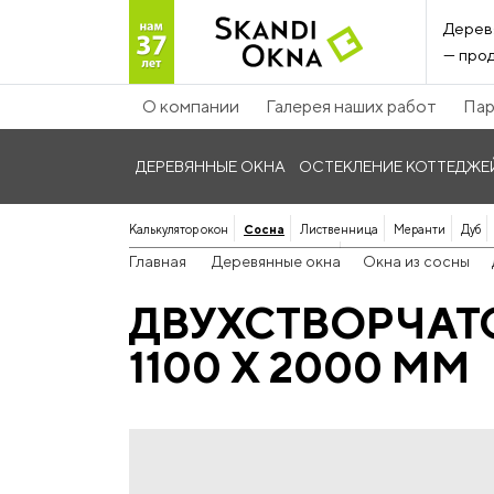
Дерев
— прод
О компании
Галерея наших работ
Пар
ДЕРЕВЯННЫЕ ОКНА
ОСТЕКЛЕНИЕ КОТТЕДЖЕ
Калькулятор окон
Сосна
Лиственница
Меранти
Дуб
Панорамные дерево-алюминиевые
Главная
Деревянные окна
Окна из сосны
ДВУХСТВОРЧАТ
1100 Х 2000 ММ